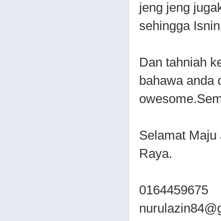
jeng jeng juga
sehingga Isnin
Dan tahniah k
bahawa anda d
owesome.Semog
Selamat Maju 
Raya.
0164459675
nurulazin84@