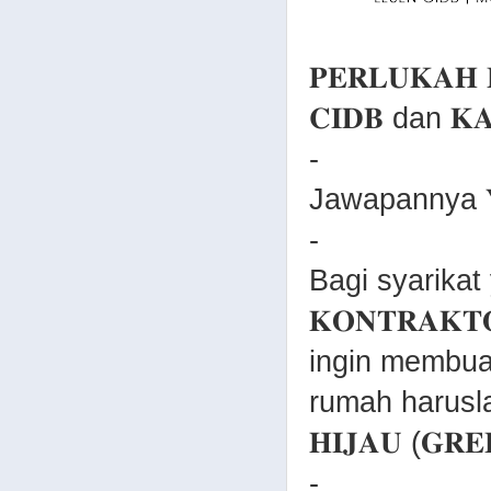
𝐏𝐄𝐑𝐋𝐔𝐊𝐀𝐇 
𝐂𝐈𝐃𝐁 dan 𝐊𝐀
-
Jawapannya 
-
Bagi syarikat
𝐊𝐎𝐍𝐓𝐑𝐀𝐊
ingin membua
rumah haruslah
𝐇𝐈𝐉𝐀𝐔 (𝐆𝐑
-