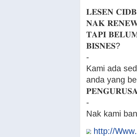
𝐋𝐄𝐒𝐄𝐍 𝐂𝐈𝐃
𝐍𝐀𝐊 𝐑𝐄𝐍𝐄𝐖
𝐓𝐀𝐏𝐈 𝐁𝐄𝐋𝐔
𝐁𝐈𝐒𝐍𝐄𝐒?
-
Kami ada sed
anda yang belum 
𝐏𝐄𝐍𝐆𝐔𝐑𝐔𝐒𝐀
-
Nak kami ban
http://Ww