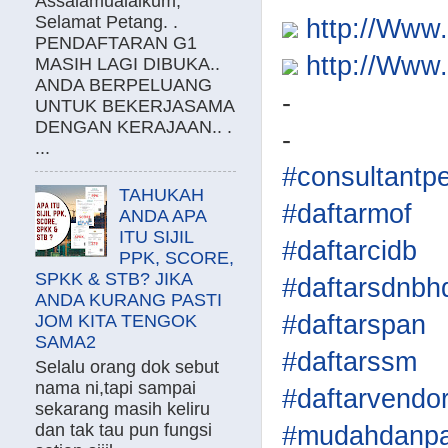
Assalamualaikum,
Selamat Petang. .
http://Ww
PENDAFTARAN G1
http://Ww
MASIH LAGI DIBUKA..
ANDA BERPELUANG
-
UNTUK BEKERJASAMA
DENGAN KERAJAAN.. .
-
...
#consultantp
TAHUKAH
#daftarmof
ANDA APA
ITU SIJIL
#daftarcidb
PPK, SCORE,
SPKK & STB? JIKA
#daftarsdnbh
ANDA KURANG PASTI
#daftarspan
JOM KITA TENGOK
SAMA2
#daftarssm
Selalu orang dok sebut
nama ni,tapi sampai
#daftarvendo
sekarang masih keliru
dan tak tau pun fungsi
#mudahdanpa