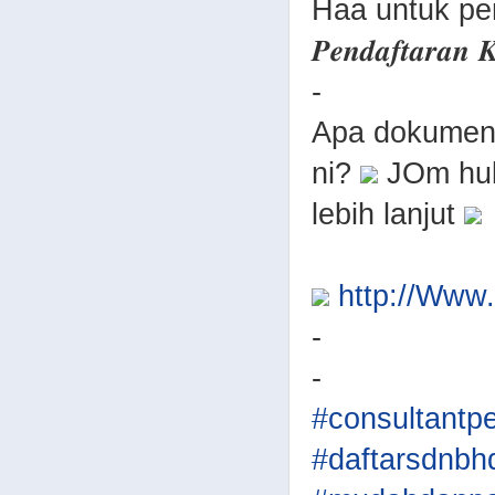
Haa untuk permu
𝑷𝒆𝒏𝒅𝒂𝒇𝒕𝒂𝒓𝒂𝒏
-
Apa dokumen 
ni?
JOm hub
lebih lanjut
http://Ww
-
-
#consultantp
#daftarsdnbh