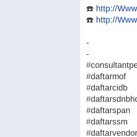
☎️
http://Ww
☎️
http://Ww
-
-
#consultantp
#daftarmof
#daftarcidb
#daftarsdnbh
#daftarspan
#daftarssm
#daftarvendo