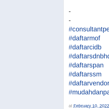
-
-
#consultantp
#daftarmof
#daftarcidb
#daftarsdnbh
#daftarspan
#daftarssm
#daftarvendo
#mudahdanpa
at
February 10, 202