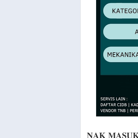
𝐍𝐀𝐊 𝐌𝐀𝐒𝐔𝐊