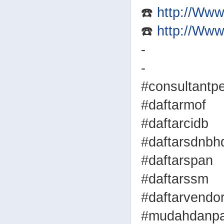
☎️
http://Ww
☎️
http://Ww
-
-
#consultantp
#daftarmof
#daftarcidb
#daftarsdnbh
#daftarspan
#daftarssm
#daftarvendo
#mudahdanpa