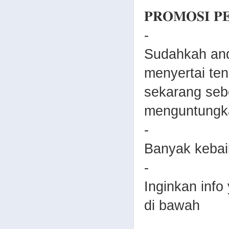
𝐏𝐑𝐎𝐌𝐎𝐒𝐈 𝐏
-
Sudahkah anda
menyertai ten
sekarang seb
menguntungk
-
Banyak kebaika
-
Inginkan info 
di bawah