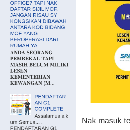
OFFICE? TAPI NAK
DAFTAR SIJIL MOF,
JANGAN RISAU SY
KONGSIKAN DIBAWAH
ANTARA KOD BIDANG
MOF YANG
BEROPERASI DARI
RUMAH YA..
𝐀𝐍𝐃𝐀 𝐒𝐄𝐎𝐑𝐀𝐍𝐆
𝐏𝐄𝐌𝐁𝐄𝐊𝐀𝐋 𝐓𝐀𝐏𝐈
𝐌𝐀𝐒𝐈𝐇 𝐁𝐄𝐋𝐔𝐌 𝐌𝐈𝐋𝐈𝐊𝐈
𝐋𝐄𝐒𝐄𝐍
𝐊𝐄𝐌𝐄𝐍𝐓𝐄𝐑𝐈𝐀𝐍
𝐊𝐄𝐖𝐀𝐍𝐆𝐀𝐍 (𝐌...
PENDAFTAR
AN G1
COMPLETE
Assalamualaik
Nak masuk ten
um Semua... .
PENDAFTARAN G1