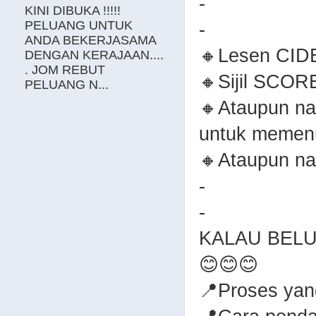
-
KINI DIBUKA !!!!!
PELUANG UNTUK
-
ANDA BEKERJASAMA
🔸Lesen CID
DENGAN KERAJAAN....
. JOM REBUT
🔸Sijil SCOR
PELUANG N...
🔸Ataupun na
untuk memenu
🔸Ataupun na
-
-
KALAU BELU
😊😊😊
📍Proses yang