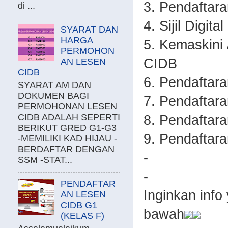
3. Pendaftar
di ...
4. Sijil Digita
SYARAT DAN
HARGA
5. Kemaskini
PERMOHON
CIDB
AN LESEN
CIDB
6. Pendaftar
SYARAT AM DAN
DOKUMEN BAGI
7. Pendaftar
PERMOHONAN LESEN
CIDB ADALAH SEPERTI
8. Pendafta
BERIKUT GRED G1-G3
9. Pendaftar
-MEMILIKI KAD HIJAU -
BERDAFTAR DENGAN
-
SSM -STAT...
-
PENDAFTAR
Inginkan info 
AN LESEN
CIDB G1
bawah
(KELAS F)