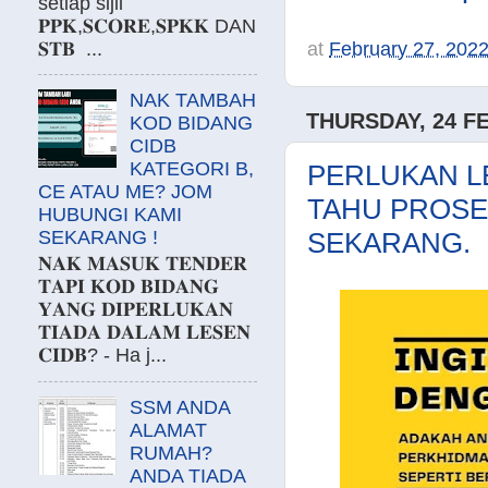
setiap sijil
𝐏𝐏𝐊,𝐒𝐂𝐎𝐑𝐄,𝐒𝐏𝐊𝐊 DAN
at
February 27, 202
𝐒𝐓𝐁 ...
NAK TAMBAH
THURSDAY, 24 F
KOD BIDANG
CIDB
KATEGORI B,
PERLUKAN LE
CE ATAU ME? JOM
TAHU PROSE
HUBUNGI KAMI
SEKARANG !
SEKARANG.
𝐍𝐀𝐊 𝐌𝐀𝐒𝐔𝐊 𝐓𝐄𝐍𝐃𝐄𝐑
𝐓𝐀𝐏𝐈 𝐊𝐎𝐃 𝐁𝐈𝐃𝐀𝐍𝐆
𝐘𝐀𝐍𝐆 𝐃𝐈𝐏𝐄𝐑𝐋𝐔𝐊𝐀𝐍
𝐓𝐈𝐀𝐃𝐀 𝐃𝐀𝐋𝐀𝐌 𝐋𝐄𝐒𝐄𝐍
𝐂𝐈𝐃𝐁? - Ha j...
SSM ANDA
ALAMAT
RUMAH?
ANDA TIADA