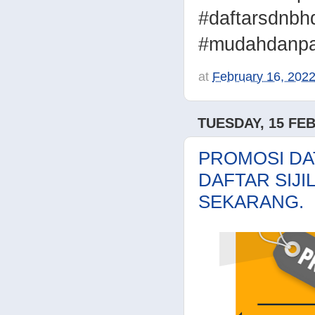
#daftarsdnbh
#mudahdanpa
at
February 16, 202
TUESDAY, 15 FE
PROMOSI DA
DAFTAR SIJI
SEKARANG.