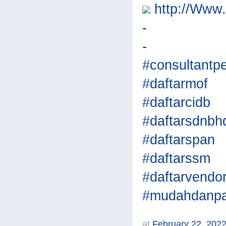
http://Ww
-
-
#consultantp
#daftarmof
#daftarcidb
#daftarsdnbh
#daftarspan
#daftarssm
#daftarvendo
#mudahdanpa
at
February 22, 202