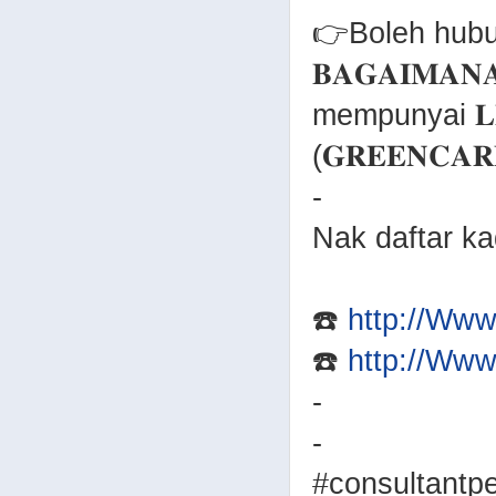
👉Boleh hubu
𝐁𝐀𝐆𝐀𝐈𝐌𝐀
mempunyai 𝐋𝐄
(𝐆𝐑𝐄𝐄𝐍𝐂𝐀
-
Nak daftar k
☎️
http://Ww
☎️
http://Ww
-
-
#consultantp