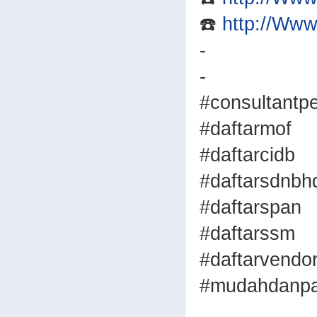
☎️
http://Ww
-
-
#consultantp
#daftarmof
#daftarcidb
#daftarsdnbh
#daftarspan
#daftarssm
#daftarvendo
#mudahdanpa