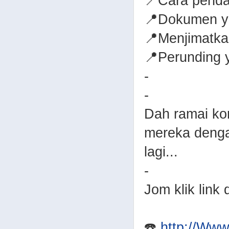
📍Cara penda
📍Dokumen y
📍Menjimatka
📍Perunding 
-
-
Dah ramai ko
mereka denga
lagi...
-
Jom klik link
☎️
http://Ww