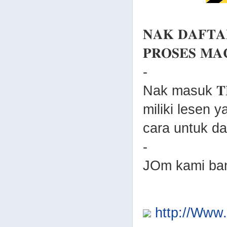
𝐍𝐀𝐊 𝐃𝐀𝐅𝐓𝐀
𝐏𝐑𝐎𝐒𝐄𝐒 𝐌
-
Nak masuk 𝐓𝐄
miliki lesen 
cara untuk dapa
-
JOm kami ba
http://Ww