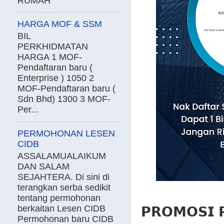
RUMAH
HARGA MOF & SSM
BIL
PERKHIDMATAN
HARGA 1 MOF-
Pendaftaran baru (
Enterprise ) 1050 2
MOF-Pendaftaran baru (
Sdn Bhd) 1300 3 MOF-
Per...
PERMOHONAN LESEN
CIDB
ASSALAMUALAIKUM
DAN SALAM
SEJAHTERA. Di sini di
terangkan serba sedikit
tentang permohonan
berkaitan Lesen CIDB
𝗣𝗥𝗢𝗠𝗢𝗦𝗜 
Permohonan baru CIDB