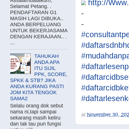
Assalamualaikum,
http://Ww
Selamat Petang. .
-
PENDAFTARAN G1
MASIH LAGI DIBUKA..
-
ANDA BERPELUANG
UNTUK BEKERJASAMA
#consultantp
DENGAN KERAJAAN.. .
...
#daftarsdnbh
#mudahdanpa
TAHUKAH
ANDA APA
#daftarlesen
ITU SIJIL
PPK, SCORE,
#daftarcidbse
SPKK & STB? JIKA
#daftarcidbke
ANDA KURANG PASTI
JOM KITA TENGOK
#daftarlesenk
SAMA2
Selalu orang dok sebut
nama ni,tapi sampai
at
November 30, 20
sekarang masih keliru
dan tak tau pun fungsi