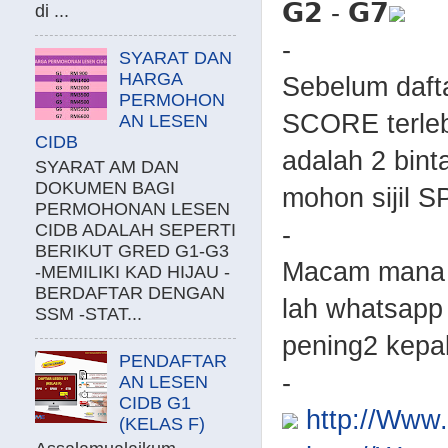
𝗚𝟮 - 𝗚𝟳
di ...
-
SYARAT DAN
HARGA
Sebelum daftar
PERMOHON
SCORE terleb
AN LESEN
CIDB
adalah 2 bint
SYARAT AM DAN
DOKUMEN BAGI
mohon sijil S
PERMOHONAN LESEN
-
CIDB ADALAH SEPERTI
BERIKUT GRED G1-G3
Macam mana p
-MEMILIKI KAD HIJAU -
BERDAFTAR DENGAN
lah whatsapp 
SSM -STAT...
pening2 kepa
PENDAFTAR
-
AN LESEN
CIDB G1
http://Ww
(KELAS F)