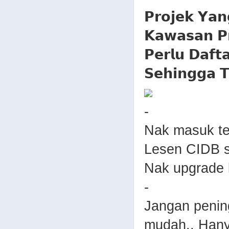
𝗣𝗿𝗼𝗷𝗲𝗸 𝗬𝗮𝗻
𝗞𝗮𝘄𝗮𝘀𝗮𝗻 𝗣
𝗣𝗲𝗿𝗹𝘂 𝗗𝗮𝗳𝘁
𝗦𝗲𝗵𝗶𝗻𝗴𝗴𝗮 𝗧
-
Nak masuk te
Lesen CIDB s
Nak upgrade 
-
Jangan penin
mudah.. Hanya