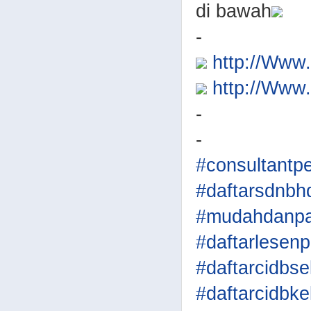
di bawah
-
http://Ww
http://Ww
-
-
#consultantp
#daftarsdnbh
#mudahdanpa
#daftarlesen
#daftarcidbse
#daftarcidbke