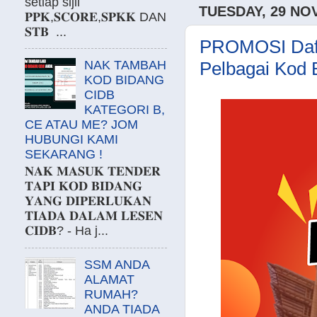
setiap sijil
TUESDAY, 29 NO
𝐏𝐏𝐊,𝐒𝐂𝐎𝐑𝐄,𝐒𝐏𝐊𝐊 DAN
𝐒𝐓𝐁 ...
PROMOSI Daf
NAK TAMBAH
Pelbagai Kod Bi
KOD BIDANG
CIDB
KATEGORI B,
CE ATAU ME? JOM
HUBUNGI KAMI
SEKARANG !
𝐍𝐀𝐊 𝐌𝐀𝐒𝐔𝐊 𝐓𝐄𝐍𝐃𝐄𝐑
𝐓𝐀𝐏𝐈 𝐊𝐎𝐃 𝐁𝐈𝐃𝐀𝐍𝐆
𝐘𝐀𝐍𝐆 𝐃𝐈𝐏𝐄𝐑𝐋𝐔𝐊𝐀𝐍
𝐓𝐈𝐀𝐃𝐀 𝐃𝐀𝐋𝐀𝐌 𝐋𝐄𝐒𝐄𝐍
𝐂𝐈𝐃𝐁? - Ha j...
SSM ANDA
ALAMAT
RUMAH?
ANDA TIADA