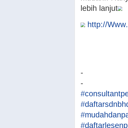
lebih lanjut
http://Ww
-
-
#consultantp
#daftarsdnbh
#mudahdanpa
#daftarlesen