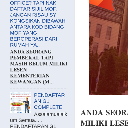
OFFICE? TAPI NAK
DAFTAR SIJIL MOF,
JANGAN RISAU SY
KONGSIKAN DIBAWAH
ANTARA KOD BIDANG
MOF YANG
BEROPERASI DARI
RUMAH YA..
𝐀𝐍𝐃𝐀 𝐒𝐄𝐎𝐑𝐀𝐍𝐆
𝐏𝐄𝐌𝐁𝐄𝐊𝐀𝐋 𝐓𝐀𝐏𝐈
𝐌𝐀𝐒𝐈𝐇 𝐁𝐄𝐋𝐔𝐌 𝐌𝐈𝐋𝐈𝐊𝐈
𝐋𝐄𝐒𝐄𝐍
𝐊𝐄𝐌𝐄𝐍𝐓𝐄𝐑𝐈𝐀𝐍
𝐊𝐄𝐖𝐀𝐍𝐆𝐀𝐍 (𝐌...
PENDAFTAR
AN G1
COMPLETE
𝐀𝐍𝐃𝐀 𝐒𝐄𝐎𝐑
Assalamualaik
um Semua... .
𝐌𝐈𝐋𝐈𝐊𝐈 𝐋𝐄
PENDAFTARAN G1