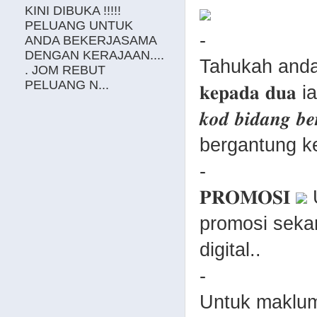
KINI DIBUKA !!!!!
PELUANG UNTUK
-
ANDA BEKERJASAMA
DENGAN KERAJAAN....
Tahukah anda k
. JOM REBUT
PELUANG N...
𝐤𝐞𝐩𝐚𝐝𝐚 𝐝𝐮𝐚 ia
𝒌𝒐𝒅 𝒃𝒊𝒅𝒂𝒏𝒈 
bergantung k
-
𝐏𝐑𝐎𝐌𝐎𝐒𝐈
U
promosi sekara
digital..
-
Untuk makluma