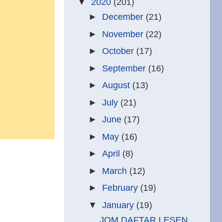
▼
2020
(201)
►
December
(21)
►
November
(22)
►
October
(17)
►
September
(16)
►
August
(13)
►
July
(21)
►
June
(17)
►
May
(16)
►
April
(8)
►
March
(12)
►
February
(19)
▼
January
(19)
JOM DAFTAR LESEN