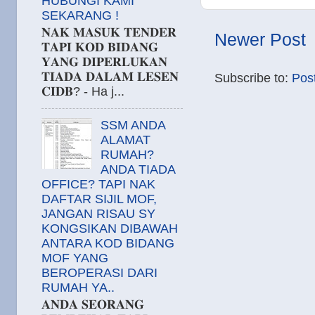
HUBUNGI KAMI
SEKARANG !
𝐍𝐀𝐊 𝐌𝐀𝐒𝐔𝐊 𝐓𝐄𝐍𝐃𝐄𝐑
Newer Post
𝐓𝐀𝐏𝐈 𝐊𝐎𝐃 𝐁𝐈𝐃𝐀𝐍𝐆
𝐘𝐀𝐍𝐆 𝐃𝐈𝐏𝐄𝐑𝐋𝐔𝐊𝐀𝐍
𝐓𝐈𝐀𝐃𝐀 𝐃𝐀𝐋𝐀𝐌 𝐋𝐄𝐒𝐄𝐍
Subscribe to:
Pos
𝐂𝐈𝐃𝐁? - Ha j...
SSM ANDA
ALAMAT
RUMAH?
ANDA TIADA
OFFICE? TAPI NAK
DAFTAR SIJIL MOF,
JANGAN RISAU SY
KONGSIKAN DIBAWAH
ANTARA KOD BIDANG
MOF YANG
BEROPERASI DARI
RUMAH YA..
𝐀𝐍𝐃𝐀 𝐒𝐄𝐎𝐑𝐀𝐍𝐆