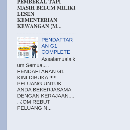
𝐏𝐄𝐌𝐁𝐄𝐊𝐀𝐋 𝐓𝐀𝐏𝐈
𝐌𝐀𝐒𝐈𝐇 𝐁𝐄𝐋𝐔𝐌 𝐌𝐈𝐋𝐈𝐊𝐈
𝐋𝐄𝐒𝐄𝐍
𝐊𝐄𝐌𝐄𝐍𝐓𝐄𝐑𝐈𝐀𝐍
𝐊𝐄𝐖𝐀𝐍𝐆𝐀𝐍 (𝐌...
PENDAFTAR
AN G1
COMPLETE
Assalamualaik
um Semua... .
PENDAFTARAN G1
KINI DIBUKA !!!!!
PELUANG UNTUK
ANDA BEKERJASAMA
DENGAN KERAJAAN....
. JOM REBUT
PELUANG N...