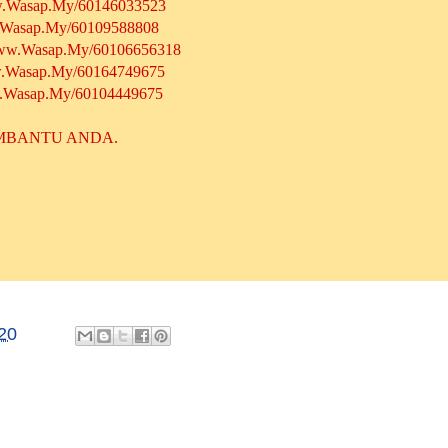
ww.Wasap.My/60146033523
w.Wasap.My/60109588808
/Www.Wasap.My/60106656318
ww.Wasap.My/60164749675
w.Wasap.My
/6
0
1
0
4
4
4
9675
EMBANTU ANDA.
20