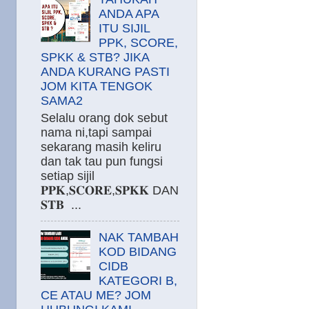
ANDA APA
ITU SIJIL
PPK, SCORE,
SPKK & STB? JIKA
ANDA KURANG PASTI
JOM KITA TENGOK
SAMA2
Selalu orang dok sebut
nama ni,tapi sampai
sekarang masih keliru
dan tak tau pun fungsi
setiap sijil
𝐏𝐏𝐊,𝐒𝐂𝐎𝐑𝐄,𝐒𝐏𝐊𝐊 DAN
𝐒𝐓𝐁 ...
NAK TAMBAH
KOD BIDANG
CIDB
KATEGORI B,
CE ATAU ME? JOM