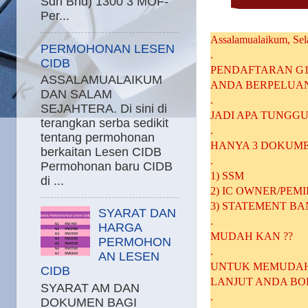
Sdn Bhd) 1300 3 MOF-
Per...
Assalamualaikum, Sel
PERMOHONAN LESEN
.
CIDB
PENDAFTARAN G1 
ASSALAMUALAIKUM
ANDA BERPELUAN
DAN SALAM
.
SEJAHTERA. Di sini di
JADI APA TUNGG
terangkan serba sedikit
.
tentang permohonan
HANYA 3 DOKUME
berkaitan Lesen CIDB
.
Permohonan baru CIDB
1) SSM
di ...
2) IC OWNER/PEMI
3) STATEMENT BA
SYARAT DAN
.
HARGA
MUDAH KAN ??
PERMOHON
.
AN LESEN
UNTUK MEMUDAH
CIDB
LANJUT ANDA BO
SYARAT AM DAN
.
DOKUMEN BAGI