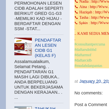
📞 Nadia : http://W
PERMOHONAN LESEN
📞 Aina : http://Ww
CIDB ADALAH SEPERTI
📞 Haziqah : http:/
BERIKUT GRED G1-G3
📞 Tasha : http://W
-MEMILIKI KAD HIJAU -
http://Ww
📞
Syikin :
BERDAFTAR DENGAN
.
SSM -STAT...
.. KAMI SEDIA M
.
PENDAFTAR
#consultantpercuma
AN LESEN
#daftarsdnbhd
CIDB G1
#daftarmof
(KELAS F)
#daftarcidb
Assalamualaikum,
#mudahdanpantas
Selamat Petang. .
PENDAFTARAN G1
MASIH LAGI DIBUKA..
at
January 20, 20
ANDA BERPELUANG
UNTUK BEKERJASAMA
DENGAN KERAJAAN.. .
No comments:
...
Post a Comment
TAHUKAH