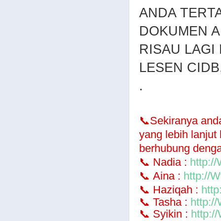
ANDA TERT
DOKUMEN AP
RISAU LAGI 
LESEN CIDB
.
📞
Sekiranya and
yang lebih lanjut
berhubung denga
📞
Nadia :
http:
📞
Aina :
http:/
📞
Haziqah :
htt
📞
Tasha :
http:
📞
Syikin :
http: