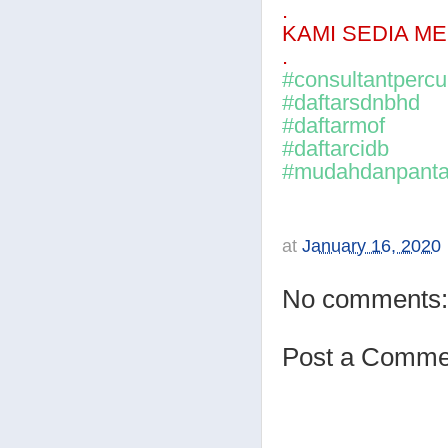
.
KAMI SEDIA M
.
#consultantperc
#daftarsdnbhd
#daftarmof
#daftarcidb
#mudahdanpant
at
January 16, 2020
No comments:
Post a Comme