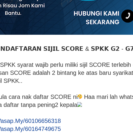
𝗡𝗗𝗔𝗙𝗧𝗔𝗥𝗔𝗡 𝗦𝗜𝗝𝗜𝗟 𝗦𝗖𝗢𝗥𝗘 & 𝗦𝗣𝗞𝗞 𝗚𝟮 - 𝗚
PKK syarat wajib perlu miliki sijil SCORE terlebih 
san SCORE adalah 2 bintang ke atas baru syarikat
il SPKK..
a cara nak daftar SCORE ni
Haa mari lah what
 daftar tanpa pening2 kepala
Wasap.My/60106656318
Wasap.My/60164749675