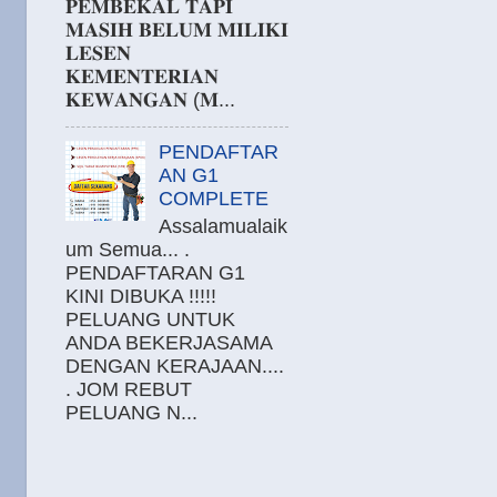
𝐏𝐄𝐌𝐁𝐄𝐊𝐀𝐋 𝐓𝐀𝐏𝐈
𝐌𝐀𝐒𝐈𝐇 𝐁𝐄𝐋𝐔𝐌 𝐌𝐈𝐋𝐈𝐊𝐈
𝐋𝐄𝐒𝐄𝐍
𝐊𝐄𝐌𝐄𝐍𝐓𝐄𝐑𝐈𝐀𝐍
𝐊𝐄𝐖𝐀𝐍𝐆𝐀𝐍 (𝐌...
PENDAFTAR
AN G1
COMPLETE
Assalamualaik
um Semua... .
PENDAFTARAN G1
KINI DIBUKA !!!!!
PELUANG UNTUK
ANDA BEKERJASAMA
DENGAN KERAJAAN....
. JOM REBUT
PELUANG N...