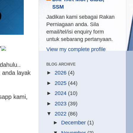
SSM
Jadikan kami sebagai Rakan
Perniagaan anda. Sila
email/tel/isi enquiry form
untuk sebarang pertanyaan.

View my complete profile
dahulu..
BLOG ARCHIVE
 anda layak
►
2026
(4)
►
2025
(44)
►
2024
(10)
sapp kami,
►
2023
(39)
▼
2022
(86)
►
December
(1)
▼
November
(3)