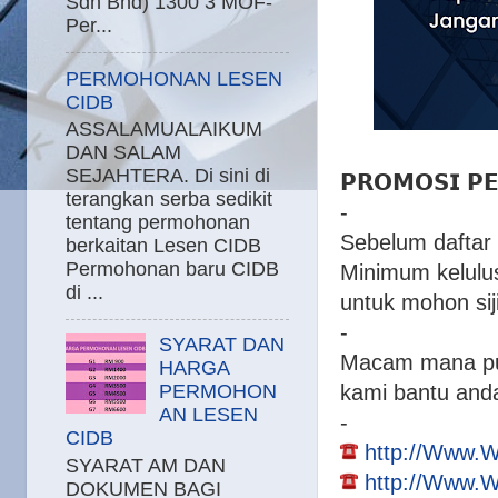
Sdn Bhd) 1300 3 MOF-
Per...
PERMOHONAN LESEN
CIDB
ASSALAMUALAIKUM
DAN SALAM
SEJAHTERA. Di sini di
𝗣𝗥𝗢𝗠𝗢𝗦𝗜 𝗣𝗘
terangkan serba sedikit
-
tentang permohonan
Sebelum daftar S
berkaitan Lesen CIDB
Permohonan baru CIDB
Minimum kelulu
di ...
untuk mohon sij
-
SYARAT DAN
Macam mana pul
HARGA
kami bantu anda
PERMOHON
AN LESEN
-
CIDB
http://Www.
SYARAT AM DAN
http://Www.
DOKUMEN BAGI