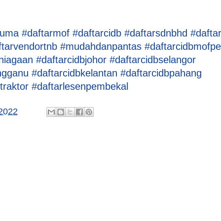
cuma
#daftarmof
#daftarcidb
#daftarsdnbhd
#dafta
ftarvendortnb
#mudahdanpantas
#daftarcidbmofpe
rniagaan
#daftarcidbjohor
#daftarcidbselangor
engganu
#daftarcidbkelantan
#daftarcidbpahang
traktor
#daftarlesenpembekal
2022