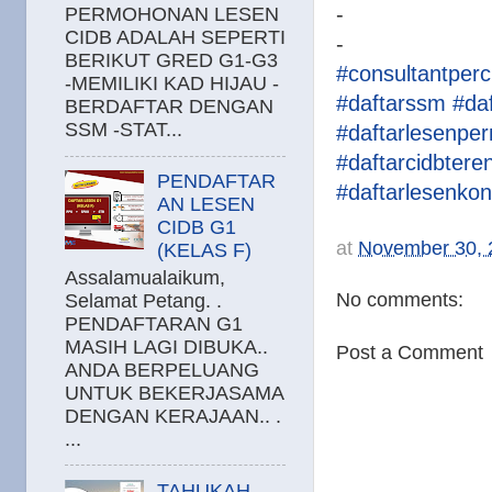
-
PERMOHONAN LESEN
CIDB ADALAH SEPERTI
-
BERIKUT GRED G1-G3
#consultantper
-MEMILIKI KAD HIJAU -
#daftarssm
#da
BERDAFTAR DENGAN
SSM -STAT...
#daftarlesenpe
#daftarcidbter
PENDAFTAR
#daftarlesenkon
AN LESEN
CIDB G1
at
November 30, 
(KELAS F)
Assalamualaikum,
No comments:
Selamat Petang. .
PENDAFTARAN G1
MASIH LAGI DIBUKA..
Post a Comment
ANDA BERPELUANG
UNTUK BEKERJASAMA
DENGAN KERAJAAN.. .
...
TAHUKAH