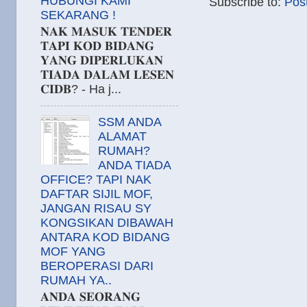
HUBUNGI KAMI
Subscribe to:
Pos
SEKARANG !
𝐍𝐀𝐊 𝐌𝐀𝐒𝐔𝐊 𝐓𝐄𝐍𝐃𝐄𝐑
𝐓𝐀𝐏𝐈 𝐊𝐎𝐃 𝐁𝐈𝐃𝐀𝐍𝐆
𝐘𝐀𝐍𝐆 𝐃𝐈𝐏𝐄𝐑𝐋𝐔𝐊𝐀𝐍
𝐓𝐈𝐀𝐃𝐀 𝐃𝐀𝐋𝐀𝐌 𝐋𝐄𝐒𝐄𝐍
𝐂𝐈𝐃𝐁? - Ha j...
SSM ANDA
ALAMAT
RUMAH?
ANDA TIADA
OFFICE? TAPI NAK
DAFTAR SIJIL MOF,
JANGAN RISAU SY
KONGSIKAN DIBAWAH
ANTARA KOD BIDANG
MOF YANG
BEROPERASI DARI
RUMAH YA..
𝐀𝐍𝐃𝐀 𝐒𝐄𝐎𝐑𝐀𝐍𝐆