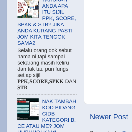
ANDA APA
ITU SIJIL
PPK, SCORE,
SPKK & STB? JIKA
ANDA KURANG PASTI
JOM KITA TENGOK
SAMA2
Selalu orang dok sebut
nama ni,tapi sampai
sekarang masih keliru
dan tak tau pun fungsi
setiap sijil
𝐏𝐏𝐊,𝐒𝐂𝐎𝐑𝐄,𝐒𝐏𝐊𝐊 DAN
𝐒𝐓𝐁 ...
NAK TAMBAH
KOD BIDANG
CIDB
Newer Post
KATEGORI B,
CE ATAU ME? JOM