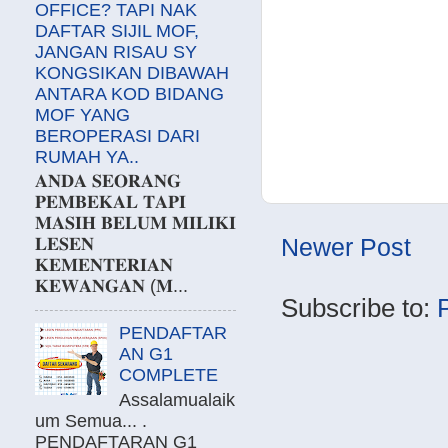
OFFICE? TAPI NAK
DAFTAR SIJIL MOF,
JANGAN RISAU SY
KONGSIKAN DIBAWAH
ANTARA KOD BIDANG
MOF YANG
BEROPERASI DARI
RUMAH YA..
𝐀𝐍𝐃𝐀 𝐒𝐄𝐎𝐑𝐀𝐍𝐆
𝐏𝐄𝐌𝐁𝐄𝐊𝐀𝐋 𝐓𝐀𝐏𝐈
𝐌𝐀𝐒𝐈𝐇 𝐁𝐄𝐋𝐔𝐌 𝐌𝐈𝐋𝐈𝐊𝐈
Newer Post
𝐋𝐄𝐒𝐄𝐍
𝐊𝐄𝐌𝐄𝐍𝐓𝐄𝐑𝐈𝐀𝐍
𝐊𝐄𝐖𝐀𝐍𝐆𝐀𝐍 (𝐌...
Subscribe to:
PENDAFTAR
AN G1
COMPLETE
Assalamualaik
um Semua... .
PENDAFTARAN G1