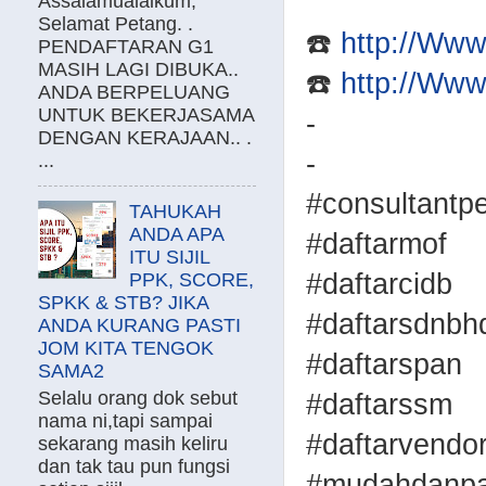
Assalamualaikum,
Selamat Petang. .
☎️
http://Ww
PENDAFTARAN G1
MASIH LAGI DIBUKA..
☎️
http://Ww
ANDA BERPELUANG
UNTUK BEKERJASAMA
-
DENGAN KERAJAAN.. .
-
...
#consultantp
TAHUKAH
ANDA APA
#daftarmof
ITU SIJIL
#daftarcidb
PPK, SCORE,
SPKK & STB? JIKA
#daftarsdnbh
ANDA KURANG PASTI
JOM KITA TENGOK
#daftarspan
SAMA2
Selalu orang dok sebut
#daftarssm
nama ni,tapi sampai
#daftarvendo
sekarang masih keliru
dan tak tau pun fungsi
#mudahdanpa