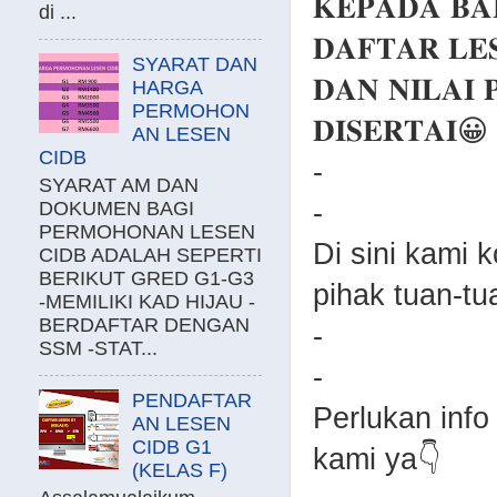
𝐊𝐄𝐏𝐀𝐃𝐀 𝐁𝐀
di ...
𝐃𝐀𝐅𝐓𝐀𝐑 𝐋𝐄
SYARAT DAN
𝐃𝐀𝐍 𝐍𝐈𝐋𝐀𝐈 
HARGA
PERMOHON
𝐃𝐈𝐒𝐄𝐑𝐓𝐀𝐈😀
AN LESEN
CIDB
-
SYARAT AM DAN
-
DOKUMEN BAGI
PERMOHONAN LESEN
Di sini kami 
CIDB ADALAH SEPERTI
BERIKUT GRED G1-G3
pihak tuan-tu
-MEMILIKI KAD HIJAU -
BERDAFTAR DENGAN
-
SSM -STAT...
-
PENDAFTAR
Perlukan info
AN LESEN
CIDB G1
kami ya👇
(KELAS F)