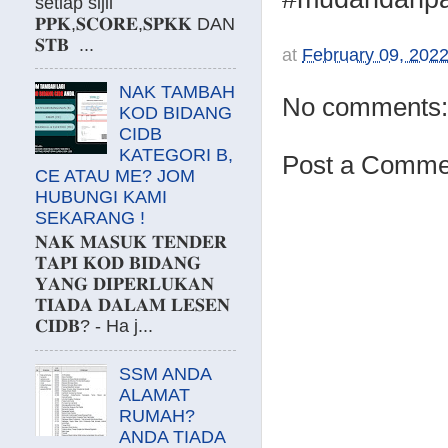
setiap sijil
𝐏𝐏𝐊,𝐒𝐂𝐎𝐑𝐄,𝐒𝐏𝐊𝐊 DAN
𝐒𝐓𝐁 ...
at
February 09, 202
NAK TAMBAH
No comments:
KOD BIDANG
CIDB
KATEGORI B,
Post a Comme
CE ATAU ME? JOM
HUBUNGI KAMI
SEKARANG !
𝐍𝐀𝐊 𝐌𝐀𝐒𝐔𝐊 𝐓𝐄𝐍𝐃𝐄𝐑
𝐓𝐀𝐏𝐈 𝐊𝐎𝐃 𝐁𝐈𝐃𝐀𝐍𝐆
𝐘𝐀𝐍𝐆 𝐃𝐈𝐏𝐄𝐑𝐋𝐔𝐊𝐀𝐍
𝐓𝐈𝐀𝐃𝐀 𝐃𝐀𝐋𝐀𝐌 𝐋𝐄𝐒𝐄𝐍
𝐂𝐈𝐃𝐁? - Ha j...
SSM ANDA
ALAMAT
RUMAH?
ANDA TIADA