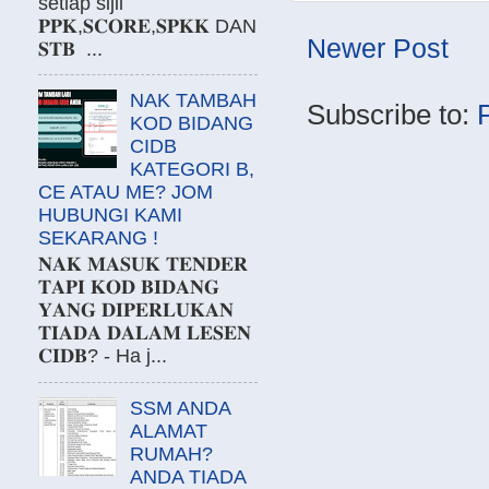
setiap sijil
𝐏𝐏𝐊,𝐒𝐂𝐎𝐑𝐄,𝐒𝐏𝐊𝐊 DAN
Newer Post
𝐒𝐓𝐁 ...
NAK TAMBAH
Subscribe to:
KOD BIDANG
CIDB
KATEGORI B,
CE ATAU ME? JOM
HUBUNGI KAMI
SEKARANG !
𝐍𝐀𝐊 𝐌𝐀𝐒𝐔𝐊 𝐓𝐄𝐍𝐃𝐄𝐑
𝐓𝐀𝐏𝐈 𝐊𝐎𝐃 𝐁𝐈𝐃𝐀𝐍𝐆
𝐘𝐀𝐍𝐆 𝐃𝐈𝐏𝐄𝐑𝐋𝐔𝐊𝐀𝐍
𝐓𝐈𝐀𝐃𝐀 𝐃𝐀𝐋𝐀𝐌 𝐋𝐄𝐒𝐄𝐍
𝐂𝐈𝐃𝐁? - Ha j...
SSM ANDA
ALAMAT
RUMAH?
ANDA TIADA