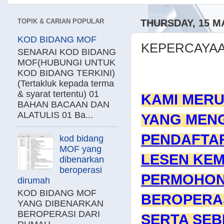
TOPIK & CARIAN POPULAR
THURSDAY, 15 M
KOD BIDANG MOF
KEPERCAYAA
SENARAI KOD BIDANG
MOF(HUBUNGI UNTUK
KOD BIDANG TERKINI)
(Tertakluk kepada terma
& syarat tertentu) 01
KAMI MER
BAHAN BACAAN DAN
ALATULIS 01 Ba...
YANG MEN
PENDAFTA
kod bidang
MOF yang
LESEN KE
dibenarkan
beroperasi
PERMOHON
dirumah
KOD BIDANG MOF
BEROPERAS
YANG DIBENARKAN
BEROPERASI DARI
SERTA SEB