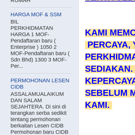
RUMAH
HARGA MOF & SSM
BIL
PERKHIDMATAN
KAMI MEMO
HARGA 1 MOF-
Pendaftaran baru (
PERCAYA, 
Enterprise ) 1050 2
MOF-Pendaftaran baru (
PERKHIDM
Sdn Bhd) 1300 3 MOF-
Per...
SEDIAKAN.
KEPERCAY
PERMOHONAN LESEN
CIDB
SEBELUM 
ASSALAMUALAIKUM
DAN SALAM
KAMI.
SEJAHTERA. Di sini di
terangkan serba sedikit
tentang permohonan
berkaitan Lesen CIDB
Permohonan baru CIDB