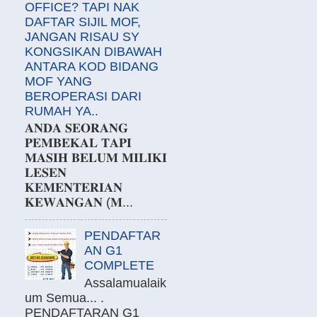
OFFICE? TAPI NAK
DAFTAR SIJIL MOF,
JANGAN RISAU SY
KONGSIKAN DIBAWAH
ANTARA KOD BIDANG
MOF YANG
BEROPERASI DARI
RUMAH YA..
𝐀𝐍𝐃𝐀 𝐒𝐄𝐎𝐑𝐀𝐍𝐆
𝐏𝐄𝐌𝐁𝐄𝐊𝐀𝐋 𝐓𝐀𝐏𝐈
𝐌𝐀𝐒𝐈𝐇 𝐁𝐄𝐋𝐔𝐌 𝐌𝐈𝐋𝐈𝐊𝐈
𝐋𝐄𝐒𝐄𝐍
𝐊𝐄𝐌𝐄𝐍𝐓𝐄𝐑𝐈𝐀𝐍
𝐊𝐄𝐖𝐀𝐍𝐆𝐀𝐍 (𝐌...
PENDAFTAR
AN G1
COMPLETE
Assalamualaik
um Semua... .
PENDAFTARAN G1