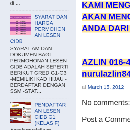
KAMI MENG
di ...
AKAN MEN
SYARAT DAN
HARGA
ANDA DARI
PERMOHON
AN LESEN
CIDB
SYARAT AM DAN
DOKUMEN BAGI
AZLIN 016-
PERMOHONAN LESEN
CIDB ADALAH SEPERTI
nurulazlin
BERIKUT GRED G1-G3
-MEMILIKI KAD HIJAU -
BERDAFTAR DENGAN
at
March 15, 2012
SSM -STAT...
No comments:
PENDAFTAR
AN LESEN
CIDB G1
Post a Comme
(KELAS F)