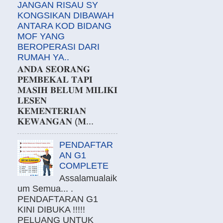
JANGAN RISAU SY
KONGSIKAN DIBAWAH
ANTARA KOD BIDANG
MOF YANG
BEROPERASI DARI
RUMAH YA..
𝐀𝐍𝐃𝐀 𝐒𝐄𝐎𝐑𝐀𝐍𝐆
𝐏𝐄𝐌𝐁𝐄𝐊𝐀𝐋 𝐓𝐀𝐏𝐈
𝐌𝐀𝐒𝐈𝐇 𝐁𝐄𝐋𝐔𝐌 𝐌𝐈𝐋𝐈𝐊𝐈
𝐋𝐄𝐒𝐄𝐍
𝐊𝐄𝐌𝐄𝐍𝐓𝐄𝐑𝐈𝐀𝐍
𝐊𝐄𝐖𝐀𝐍𝐆𝐀𝐍 (𝐌...
PENDAFTAR
AN G1
COMPLETE
Assalamualaik
um Semua... .
PENDAFTARAN G1
KINI DIBUKA !!!!!
PELUANG UNTUK