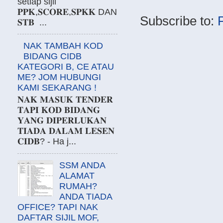
setiap sijil
𝐏𝐏𝐊,𝐒𝐂𝐎𝐑𝐄,𝐒𝐏𝐊𝐊 DAN
Subscribe to:
𝐒𝐓𝐁 ...
NAK TAMBAH KOD
BIDANG CIDB
KATEGORI B, CE ATAU
ME? JOM HUBUNGI
KAMI SEKARANG !
𝐍𝐀𝐊 𝐌𝐀𝐒𝐔𝐊 𝐓𝐄𝐍𝐃𝐄𝐑
𝐓𝐀𝐏𝐈 𝐊𝐎𝐃 𝐁𝐈𝐃𝐀𝐍𝐆
𝐘𝐀𝐍𝐆 𝐃𝐈𝐏𝐄𝐑𝐋𝐔𝐊𝐀𝐍
𝐓𝐈𝐀𝐃𝐀 𝐃𝐀𝐋𝐀𝐌 𝐋𝐄𝐒𝐄𝐍
𝐂𝐈𝐃𝐁? - Ha j...
SSM ANDA
ALAMAT
RUMAH?
ANDA TIADA
OFFICE? TAPI NAK
DAFTAR SIJIL MOF,