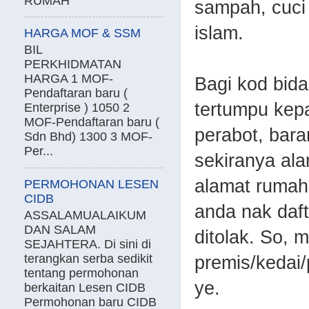
RUMAH
sampah, cuc
islam.
HARGA MOF & SSM
BIL
PERKHIDMATAN
HARGA 1 MOF-
Bagi kod bida
Pendaftaran baru (
tertumpu kep
Enterprise ) 1050 2
MOF-Pendaftaran baru (
perabot, baran
Sdn Bhd) 1300 3 MOF-
Per...
sekiranya al
alamat rumah
PERMOHONAN LESEN
CIDB
anda nak daft
ASSALAMUALAIKUM
DAN SALAM
ditolak. So, 
SEJAHTERA. Di sini di
terangkan serba sedikit
premis/kedai/
tentang permohonan
ye.
berkaitan Lesen CIDB
Permohonan baru CIDB