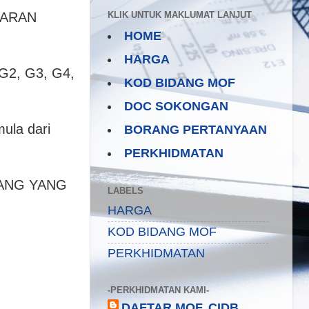
TARAN
KLIK UNTUK MAKLUMAT LANJUT
HOME
HARGA
 G2, G3, G4,
KOD BIDANG MOF
DOC SOKONGAN
ula dari
BORANG PERTANYAAN
PERKHIDMATAN
UANG YANG
LABELS
HARGA
KOD BIDANG MOF
PERKHIDMATAN
-PERKHIDMATAN KAMI-
DAFTAR MOF, CIDB,