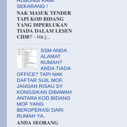
HUBUNGI KAMI
SEKARANG !
𝐍𝐀𝐊 𝐌𝐀𝐒𝐔𝐊 𝐓𝐄𝐍𝐃𝐄𝐑
𝐓𝐀𝐏𝐈 𝐊𝐎𝐃 𝐁𝐈𝐃𝐀𝐍𝐆
𝐘𝐀𝐍𝐆 𝐃𝐈𝐏𝐄𝐑𝐋𝐔𝐊𝐀𝐍
𝐓𝐈𝐀𝐃𝐀 𝐃𝐀𝐋𝐀𝐌 𝐋𝐄𝐒𝐄𝐍
𝐂𝐈𝐃𝐁? - Ha j...
SSM ANDA
ALAMAT
RUMAH?
ANDA TIADA
OFFICE? TAPI NAK
DAFTAR SIJIL MOF,
JANGAN RISAU SY
KONGSIKAN DIBAWAH
ANTARA KOD BIDANG
MOF YANG
BEROPERASI DARI
RUMAH YA..
𝐀𝐍𝐃𝐀 𝐒𝐄𝐎𝐑𝐀𝐍𝐆