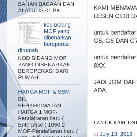
BAHAN BACAAN DAN
KAMI MENAWA
ALATULIS 01 Ba...
LESEN CIDB 
kod bidang
MOF yang
untuk pendafta
dibenarkan
G5, G6 DAN G
beroperasi
dirumah
untuk pendafta
KOD BIDANG MOF
YANG DIBENARKAN
8XX
BEROPERASI DARI
RUMAH
JADI JOM DA
ADA.
HARGA MOF & SSM
BIL
PERKHIDMATAN
HARGA 1 MOF-
Pendaftaran baru (
LANTIK KAMI UN
Enterprise ) 1050 2
MOF-Pendaftaran baru (
at
July 13, 2018