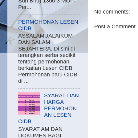
Sdn Bhd) 1300 3 MOF-
Per...
No comments:
PERMOHONAN LESEN
Post a Comment
CIDB
ASSALAMUALAIKUM
DAN SALAM
SEJAHTERA. Di sini di
terangkan serba sedikit
tentang permohonan
berkaitan Lesen CIDB
Permohonan baru CIDB
di ...
SYARAT DAN
HARGA
PERMOHON
AN LESEN
CIDB
SYARAT AM DAN
DOKUMEN BAGI