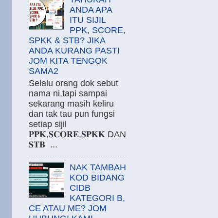
ANDA APA
ITU SIJIL
PPK, SCORE,
SPKK & STB? JIKA
ANDA KURANG PASTI
JOM KITA TENGOK
SAMA2
Selalu orang dok sebut
nama ni,tapi sampai
sekarang masih keliru
dan tak tau pun fungsi
setiap sijil
𝐏𝐏𝐊,𝐒𝐂𝐎𝐑𝐄,𝐒𝐏𝐊𝐊 DAN
𝐒𝐓𝐁 ...
NAK TAMBAH
KOD BIDANG
CIDB
KATEGORI B,
CE ATAU ME? JOM