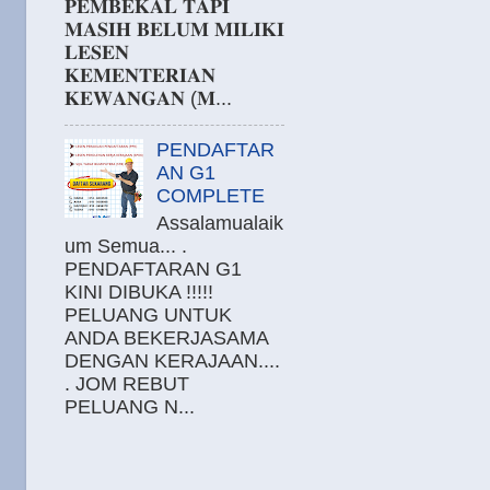
𝐏𝐄𝐌𝐁𝐄𝐊𝐀𝐋 𝐓𝐀𝐏𝐈
𝐌𝐀𝐒𝐈𝐇 𝐁𝐄𝐋𝐔𝐌 𝐌𝐈𝐋𝐈𝐊𝐈
𝐋𝐄𝐒𝐄𝐍
𝐊𝐄𝐌𝐄𝐍𝐓𝐄𝐑𝐈𝐀𝐍
𝐊𝐄𝐖𝐀𝐍𝐆𝐀𝐍 (𝐌...
PENDAFTAR
AN G1
COMPLETE
Assalamualaik
um Semua... .
PENDAFTARAN G1
KINI DIBUKA !!!!!
PELUANG UNTUK
ANDA BEKERJASAMA
DENGAN KERAJAAN....
. JOM REBUT
PELUANG N...