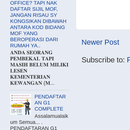
OFFICE? TAPI NAK
DAFTAR SIJIL MOF,
JANGAN RISAU SY
KONGSIKAN DIBAWAH
ANTARA KOD BIDANG
MOF YANG
BEROPERASI DARI
Newer Post
RUMAH YA..
𝐀𝐍𝐃𝐀 𝐒𝐄𝐎𝐑𝐀𝐍𝐆
Subscribe to:
𝐏𝐄𝐌𝐁𝐄𝐊𝐀𝐋 𝐓𝐀𝐏𝐈
𝐌𝐀𝐒𝐈𝐇 𝐁𝐄𝐋𝐔𝐌 𝐌𝐈𝐋𝐈𝐊𝐈
𝐋𝐄𝐒𝐄𝐍
𝐊𝐄𝐌𝐄𝐍𝐓𝐄𝐑𝐈𝐀𝐍
𝐊𝐄𝐖𝐀𝐍𝐆𝐀𝐍 (𝐌...
PENDAFTAR
AN G1
COMPLETE
Assalamualaik
um Semua... .
PENDAFTARAN G1