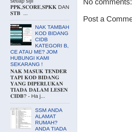
No comments:
setiap sijil
𝐏𝐏𝐊,𝐒𝐂𝐎𝐑𝐄,𝐒𝐏𝐊𝐊 DAN
𝐒𝐓𝐁 ...
Post a Comme
NAK TAMBAH
KOD BIDANG
CIDB
KATEGORI B,
CE ATAU ME? JOM
HUBUNGI KAMI
SEKARANG !
𝐍𝐀𝐊 𝐌𝐀𝐒𝐔𝐊 𝐓𝐄𝐍𝐃𝐄𝐑
𝐓𝐀𝐏𝐈 𝐊𝐎𝐃 𝐁𝐈𝐃𝐀𝐍𝐆
𝐘𝐀𝐍𝐆 𝐃𝐈𝐏𝐄𝐑𝐋𝐔𝐊𝐀𝐍
𝐓𝐈𝐀𝐃𝐀 𝐃𝐀𝐋𝐀𝐌 𝐋𝐄𝐒𝐄𝐍
𝐂𝐈𝐃𝐁? - Ha j...
SSM ANDA
ALAMAT
RUMAH?
ANDA TIADA