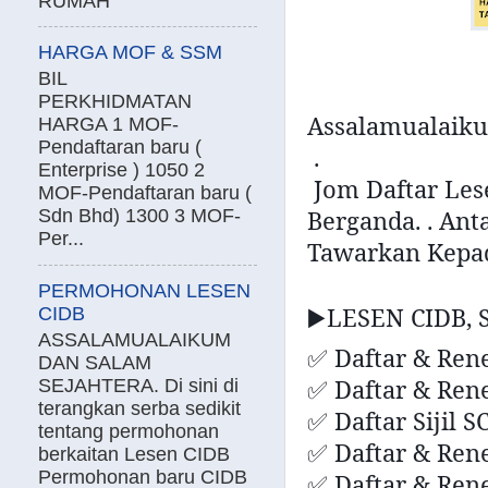
RUMAH
HARGA MOF & SSM
BIL
PERKHIDMATAN
Assalamualaiku
HARGA 1 MOF-
Pendaftaran baru (
.
Enterprise ) 1050 2
Jom Daftar Le
MOF-Pendaftaran baru (
Berganda. . Ant
Sdn Bhd) 1300 3 MOF-
Per...
Tawarkan Kepad
PERMOHONAN LESEN
LESEN CIDB, 
CIDB
▶
ASSALAMUALAIKUM
Daftar & Ren
✅
DAN SALAM
Daftar & Ren
SEJAHTERA. Di sini di
✅
terangkan serba sedikit
Daftar Sijil 
✅
tentang permohonan
Daftar & Rene
✅
berkaitan Lesen CIDB
Permohonan baru CIDB
Daftar & Ren
✅