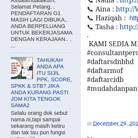
📞
Assalamualaikum,
Selamat Petang. .
Aina :
http:/
📞
PENDAFTARAN G1
Haziqah :
📞
ht
MASIH LAGI DIBUKA..
Tasha :
http:
📞
ANDA BERPELUANG
UNTUK BEKERJASAMA
.
DENGAN KERAJAAN.. .
KAMI SEDIA 
...
#consultantpe
#daftarsdnbhd
TAHUKAH
ANDA APA
#daftarmof
ITU SIJIL
#daftarcidb
PPK, SCORE,
SPKK & STB? JIKA
#mudahdanpan
ANDA KURANG PASTI
JOM KITA TENGOK
SAMA2
Selalu orang dok sebut
nama ni,tapi sampai
at
December 29, 20
sekarang masih keliru
dan tak tau pun fungsi