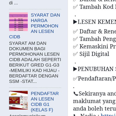
di ...
Tambah Kod 
✅
.
SYARAT DAN
LESEN KEME
HARGA
▶
PERMOHON
Daftar & Ren
✅
AN LESEN
CIDB
Tambah Peng
✅
SYARAT AM DAN
Kemaskini Pro
✅
DOKUMEN BAGI
Sijil Digital
✅
PERMOHONAN LESEN
CIDB ADALAH SEPERTI
.
BERIKUT GRED G1-G3
PENUBUHAN 
▶
-MEMILIKI KAD HIJAU -
BERDAFTAR DENGAN
Pendaftaran/
✅
SSM -STAT...
.
Sekiranya an
📞
PENDAFTAR
AN LESEN
maklumat yang l
CIDB G1
anda boleh ter
(KELAS F)
Nadia :
http