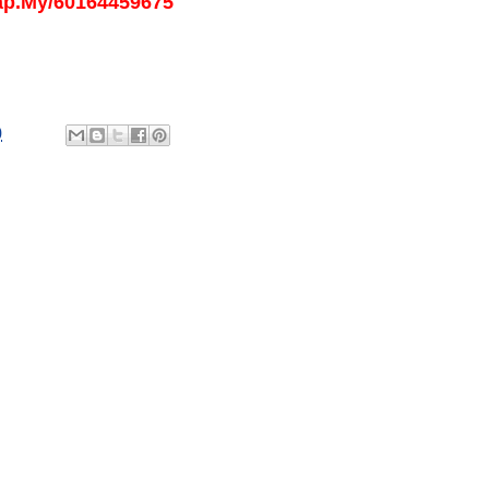
ap.My/60164459675
0