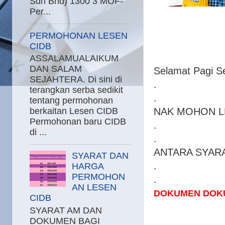
Sdn Bhd) 1300 3 MOF-
Per...
PERMOHONAN LESEN
CIDB
ASSALAMUALAIKUM
DAN SALAM
Selamat Pagi S
SEJAHTERA. Di sini di
.
terangkan serba sedikit
.
tentang permohonan
NAK MOHON L
berkaitan Lesen CIDB
Permohonan baru CIDB
.
di ...
.
ANTARA SYAR
SYARAT DAN
.
HARGA
PERMOHON
.
AN LESEN
DOKUMEN DOKU
CIDB
SYARAT AM DAN
DOKUMEN BAGI