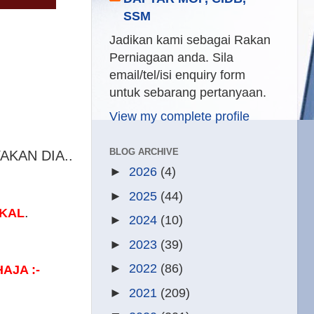
SSM
Jadikan kami sebagai Rakan
Perniagaan anda. Sila
email/tel/isi enquiry form
untuk sebarang pertanyaan.
View my complete profile
BLOG ARCHIVE
AKAN DIA..
►
2026
(4)
►
2025
(44)
.
IKAL
►
2024
(10)
►
2023
(39)
►
2022
(86)
AJA :-
►
2021
(209)