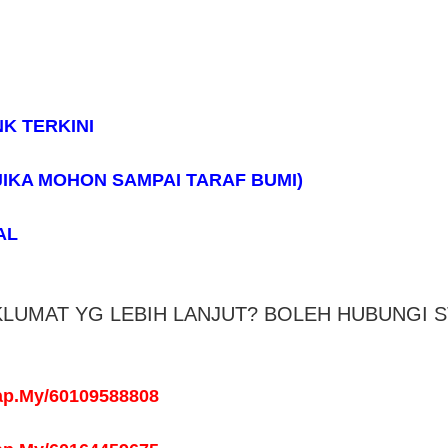
NK TERKINI
 (JIKA MOHON SAMPAI TARAF BUMI)
AL
LUMAT YG LEBIH LANJUT? BOLEH HUBUNGI S
ap.My/60109588808