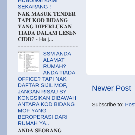
HUBUNGI KAMI
SEKARANG !
𝐍𝐀𝐊 𝐌𝐀𝐒𝐔𝐊 𝐓𝐄𝐍𝐃𝐄𝐑
𝐓𝐀𝐏𝐈 𝐊𝐎𝐃 𝐁𝐈𝐃𝐀𝐍𝐆
𝐘𝐀𝐍𝐆 𝐃𝐈𝐏𝐄𝐑𝐋𝐔𝐊𝐀𝐍
𝐓𝐈𝐀𝐃𝐀 𝐃𝐀𝐋𝐀𝐌 𝐋𝐄𝐒𝐄𝐍
𝐂𝐈𝐃𝐁? - Ha j...
SSM ANDA
ALAMAT
RUMAH?
ANDA TIADA
OFFICE? TAPI NAK
DAFTAR SIJIL MOF,
Newer Post
JANGAN RISAU SY
KONGSIKAN DIBAWAH
ANTARA KOD BIDANG
Subscribe to:
Pos
MOF YANG
BEROPERASI DARI
RUMAH YA..
𝐀𝐍𝐃𝐀 𝐒𝐄𝐎𝐑𝐀𝐍𝐆