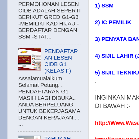
PERMOHONAN LESEN
1) SSM
CIDB ADALAH SEPERTI
BERIKUT GRED G1-G3
2) IC PEMILIK
-MEMILIKI KAD HIJAU -
BERDAFTAR DENGAN
SSM -STAT...
3) PENYATA BA
PENDAFTAR
4) SIJIL LAHIR
AN LESEN
CIDB G1
(KELAS F)
5) SIJIL TEKNIK
Assalamualaikum,
.
Selamat Petang. .
.
PENDAFTARAN G1
INGINKAN MAK
MASIH LAGI DIBUKA..
ANDA BERPELUANG
DI BAWAH :-
UNTUK BEKERJASAMA
DENGAN KERAJAAN.. .
http://Www.Was
...
TAHUKAH