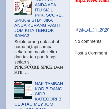
http://Www.Was
ANDA APA
ITU SIJIL
PPK, SCORE,
SPKK & STB? JIKA
ANDA KURANG PASTI
at
March 11, 202
JOM KITA TENGOK
SAMA2
No comments:
Selalu orang dok sebut
nama ni,tapi sampai
sekarang masih keliru
Post a Comment
dan tak tau pun fungsi
setiap sijil
𝐏𝐏𝐊,𝐒𝐂𝐎𝐑𝐄,𝐒𝐏𝐊𝐊 DAN
𝐒𝐓𝐁 ...
NAK TAMBAH
KOD BIDANG
CIDB
KATEGORI B,
CE ATAU ME? JOM