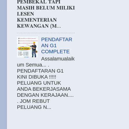
𝐏𝐄𝐌𝐁𝐄𝐊𝐀𝐋 𝐓𝐀𝐏𝐈
𝐌𝐀𝐒𝐈𝐇 𝐁𝐄𝐋𝐔𝐌 𝐌𝐈𝐋𝐈𝐊𝐈
𝐋𝐄𝐒𝐄𝐍
𝐊𝐄𝐌𝐄𝐍𝐓𝐄𝐑𝐈𝐀𝐍
𝐊𝐄𝐖𝐀𝐍𝐆𝐀𝐍 (𝐌...
PENDAFTAR
AN G1
COMPLETE
Assalamualaik
um Semua... .
PENDAFTARAN G1
KINI DIBUKA !!!!!
PELUANG UNTUK
ANDA BEKERJASAMA
DENGAN KERAJAAN....
. JOM REBUT
PELUANG N...