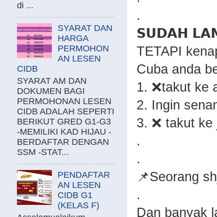
di ...
.
SYARAT DAN
𝗦𝗨𝗗𝗔𝗛 𝗟𝗔
HARGA
PERMOHON
TETAPI kena
AN LESEN
Cuba anda be
CIDB
SYARAT AM DAN
1. ❌takut ke 
DOKUMEN BAGI
PERMOHONAN LESEN
2. Ingin sen
CIDB ADALAH SEPERTI
3. ❌ takut ke
BERIKUT GRED G1-G3
-MEMILIKI KAD HIJAU -
.
BERDAFTAR DENGAN
SSM -STAT...
.
📌Seorang sh
PENDAFTAR
AN LESEN
.
CIDB G1
(KELAS F)
Dan banyak la