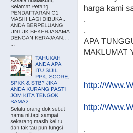
Assalamualaikum,
Selamat Petang. .
harga kami s
PENDAFTARAN G1
.
MASIH LAGI DIBUKA..
ANDA BERPELUANG
.
UNTUK BEKERJASAMA
DENGAN KERAJAAN.. .
APA TUNGGU
...
MAKLUMAT Y
TAHUKAH
ANDA APA
ITU SIJIL
PPK, SCORE,
SPKK & STB? JIKA
http://Www.
ANDA KURANG PASTI
JOM KITA TENGOK
SAMA2
http://Www.
Selalu orang dok sebut
nama ni,tapi sampai
sekarang masih keliru
dan tak tau pun fungsi
.