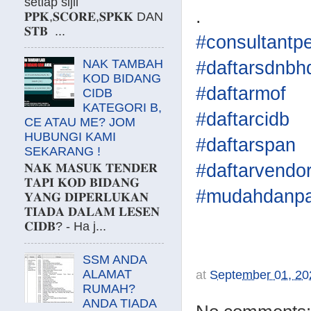
setiap sijil
.
𝐏𝐏𝐊,𝐒𝐂𝐎𝐑𝐄,𝐒𝐏𝐊𝐊 DAN
𝐒𝐓𝐁 ...
#consultantp
NAK TAMBAH
#daftarsdnbh
KOD BIDANG
#daftarmof
CIDB
KATEGORI B,
#daftarcidb
CE ATAU ME? JOM
HUBUNGI KAMI
#daftarspan
SEKARANG !
#daftarvendo
𝐍𝐀𝐊 𝐌𝐀𝐒𝐔𝐊 𝐓𝐄𝐍𝐃𝐄𝐑
𝐓𝐀𝐏𝐈 𝐊𝐎𝐃 𝐁𝐈𝐃𝐀𝐍𝐆
#mudahdanpa
𝐘𝐀𝐍𝐆 𝐃𝐈𝐏𝐄𝐑𝐋𝐔𝐊𝐀𝐍
𝐓𝐈𝐀𝐃𝐀 𝐃𝐀𝐋𝐀𝐌 𝐋𝐄𝐒𝐄𝐍
𝐂𝐈𝐃𝐁? - Ha j...
SSM ANDA
ALAMAT
at
September 01, 20
RUMAH?
ANDA TIADA