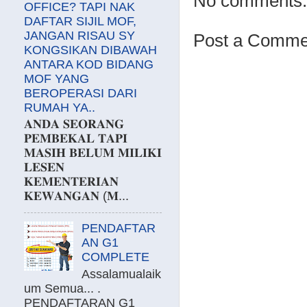
No comments:
OFFICE? TAPI NAK
DAFTAR SIJIL MOF,
JANGAN RISAU SY
Post a Comme
KONGSIKAN DIBAWAH
ANTARA KOD BIDANG
MOF YANG
BEROPERASI DARI
RUMAH YA..
𝐀𝐍𝐃𝐀 𝐒𝐄𝐎𝐑𝐀𝐍𝐆
𝐏𝐄𝐌𝐁𝐄𝐊𝐀𝐋 𝐓𝐀𝐏𝐈
𝐌𝐀𝐒𝐈𝐇 𝐁𝐄𝐋𝐔𝐌 𝐌𝐈𝐋𝐈𝐊𝐈
𝐋𝐄𝐒𝐄𝐍
𝐊𝐄𝐌𝐄𝐍𝐓𝐄𝐑𝐈𝐀𝐍
𝐊𝐄𝐖𝐀𝐍𝐆𝐀𝐍 (𝐌...
PENDAFTAR
AN G1
COMPLETE
Assalamualaik
um Semua... .
PENDAFTARAN G1