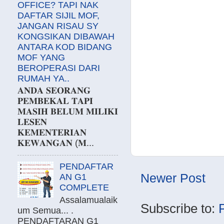
OFFICE? TAPI NAK
DAFTAR SIJIL MOF,
JANGAN RISAU SY
KONGSIKAN DIBAWAH
ANTARA KOD BIDANG
MOF YANG
BEROPERASI DARI
RUMAH YA..
𝐀𝐍𝐃𝐀 𝐒𝐄𝐎𝐑𝐀𝐍𝐆
𝐏𝐄𝐌𝐁𝐄𝐊𝐀𝐋 𝐓𝐀𝐏𝐈
𝐌𝐀𝐒𝐈𝐇 𝐁𝐄𝐋𝐔𝐌 𝐌𝐈𝐋𝐈𝐊𝐈
𝐋𝐄𝐒𝐄𝐍
𝐊𝐄𝐌𝐄𝐍𝐓𝐄𝐑𝐈𝐀𝐍
𝐊𝐄𝐖𝐀𝐍𝐆𝐀𝐍 (𝐌...
PENDAFTAR
Newer Post
AN G1
COMPLETE
Assalamualaik
Subscribe to:
um Semua... .
PENDAFTARAN G1