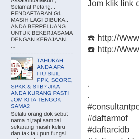
Assalamualaikum,
Jom klik link
Selamat Petang. .
PENDAFTARAN G1
MASIH LAGI DIBUKA..
ANDA BERPELUANG
UNTUK BEKERJASAMA
☎️ http://W
DENGAN KERAJAAN.. .
...
☎️ http://W
TAHUKAH
ANDA APA
ITU SIJIL
PPK, SCORE,
.
SPKK & STB? JIKA
ANDA KURANG PASTI
.
JOM KITA TENGOK
#consultantp
SAMA2
Selalu orang dok sebut
#daftarmof
nama ni,tapi sampai
sekarang masih keliru
#daftarcidb
dan tak tau pun fungsi