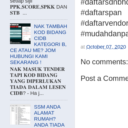
#daftarsdnbh
setiap sijil
𝐏𝐏𝐊,𝐒𝐂𝐎𝐑𝐄,𝐒𝐏𝐊𝐊 DAN
#daftarspan
𝐒𝐓𝐁 ...
#daftarvendo
NAK TAMBAH
KOD BIDANG
#mudahdanpa
CIDB
KATEGORI B,
at
October 07, 2020
CE ATAU ME? JOM
HUBUNGI KAMI
No comments:
SEKARANG !
𝐍𝐀𝐊 𝐌𝐀𝐒𝐔𝐊 𝐓𝐄𝐍𝐃𝐄𝐑
𝐓𝐀𝐏𝐈 𝐊𝐎𝐃 𝐁𝐈𝐃𝐀𝐍𝐆
Post a Comme
𝐘𝐀𝐍𝐆 𝐃𝐈𝐏𝐄𝐑𝐋𝐔𝐊𝐀𝐍
𝐓𝐈𝐀𝐃𝐀 𝐃𝐀𝐋𝐀𝐌 𝐋𝐄𝐒𝐄𝐍
𝐂𝐈𝐃𝐁? - Ha j...
SSM ANDA
ALAMAT
RUMAH?
ANDA TIADA