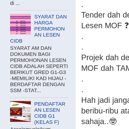
.
di ...
Tender dah de
SYARAT DAN
HARGA
Lesen MOF ❓
PERMOHON
AN LESEN
.
CIDB
.
SYARAT AM DAN
DOKUMEN BAGI
Projek dah de
PERMOHONAN LESEN
CIDB ADALAH SEPERTI
MOF dah TAM
BERIKUT GRED G1-G3
.
-MEMILIKI KAD HIJAU -
BERDAFTAR DENGAN
.
SSM -STAT...
Hah jadi jang
PENDAFTAR
beribu-ribu at
AN LESEN
CIDB G1
sahaja..🤓
(KELAS F)