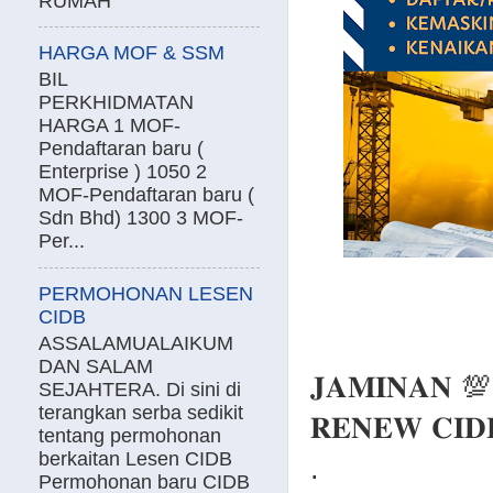
RUMAH
HARGA MOF & SSM
BIL
PERKHIDMATAN
HARGA 1 MOF-
Pendaftaran baru (
Enterprise ) 1050 2
MOF-Pendaftaran baru (
Sdn Bhd) 1300 3 MOF-
Per...
PERMOHONAN LESEN
CIDB
ASSALAMUALAIKUM
DAN SALAM
𝐉𝐀𝐌𝐈𝐍𝐀𝐍 💯
SEJAHTERA. Di sini di
terangkan serba sedikit
𝐑𝐄𝐍𝐄𝐖 𝐂𝐈𝐃
tentang permohonan
berkaitan Lesen CIDB
.
Permohonan baru CIDB