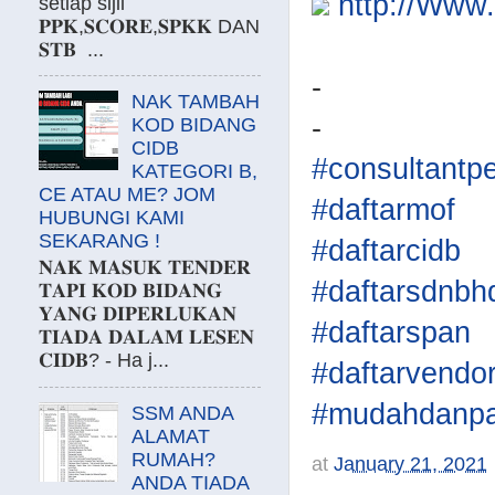
http://Ww
setiap sijil
𝐏𝐏𝐊,𝐒𝐂𝐎𝐑𝐄,𝐒𝐏𝐊𝐊 DAN
𝐒𝐓𝐁 ...
-
NAK TAMBAH
-
KOD BIDANG
CIDB
#consultantp
KATEGORI B,
CE ATAU ME? JOM
#daftarmof
HUBUNGI KAMI
SEKARANG !
#daftarcidb
𝐍𝐀𝐊 𝐌𝐀𝐒𝐔𝐊 𝐓𝐄𝐍𝐃𝐄𝐑
#daftarsdnbh
𝐓𝐀𝐏𝐈 𝐊𝐎𝐃 𝐁𝐈𝐃𝐀𝐍𝐆
𝐘𝐀𝐍𝐆 𝐃𝐈𝐏𝐄𝐑𝐋𝐔𝐊𝐀𝐍
#daftarspan
𝐓𝐈𝐀𝐃𝐀 𝐃𝐀𝐋𝐀𝐌 𝐋𝐄𝐒𝐄𝐍
𝐂𝐈𝐃𝐁? - Ha j...
#daftarvendo
#mudahdanpa
SSM ANDA
ALAMAT
RUMAH?
at
January 21, 2021
ANDA TIADA