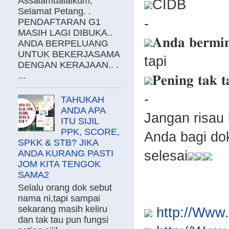
Assalamualaikum,
CIDB
Selamat Petang. .
-
PENDAFTARAN G1
MASIH LAGI DIBUKA..
𝐀𝐧𝐝𝐚 𝐛𝐞𝐫𝐦𝐢
ANDA BERPELUANG
UNTUK BEKERJASAMA
tapi
DENGAN KERAJAAN.. .
...
𝐏𝐞𝐧𝐢𝐧𝐠 𝐭𝐚𝐤 
-
TAHUKAH
ANDA APA
Jangan risau
ITU SIJIL
PPK, SCORE,
Anda bagi do
SPKK & STB? JIKA
selesai
ANDA KURANG PASTI
JOM KITA TENGOK
SAMA2
Selalu orang dok sebut
nama ni,tapi sampai
sekarang masih keliru
http://Ww
dan tak tau pun fungsi