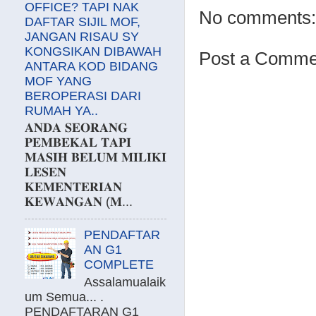
OFFICE? TAPI NAK
No comments:
DAFTAR SIJIL MOF,
JANGAN RISAU SY
KONGSIKAN DIBAWAH
Post a Comme
ANTARA KOD BIDANG
MOF YANG
BEROPERASI DARI
RUMAH YA..
𝐀𝐍𝐃𝐀 𝐒𝐄𝐎𝐑𝐀𝐍𝐆
𝐏𝐄𝐌𝐁𝐄𝐊𝐀𝐋 𝐓𝐀𝐏𝐈
𝐌𝐀𝐒𝐈𝐇 𝐁𝐄𝐋𝐔𝐌 𝐌𝐈𝐋𝐈𝐊𝐈
𝐋𝐄𝐒𝐄𝐍
𝐊𝐄𝐌𝐄𝐍𝐓𝐄𝐑𝐈𝐀𝐍
𝐊𝐄𝐖𝐀𝐍𝐆𝐀𝐍 (𝐌...
PENDAFTAR
AN G1
COMPLETE
Assalamualaik
um Semua... .
PENDAFTARAN G1