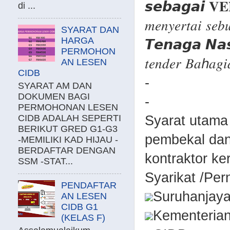
𝙨𝙚𝙗𝙖𝙜𝙖𝙞 𝐕𝐄𝐍
di ...
𝑚𝑒𝑛𝑦𝑒𝑟𝑡𝑎𝑖 𝑠𝑒
SYARAT DAN
HARGA
𝙏𝙚𝙣𝙖𝙜𝙖 𝙉𝙖𝙨𝙞
PERMOHON
𝑡𝑒𝑛𝑑𝑒𝑟 𝐵𝑎ℎ𝑎𝑔𝑖
AN LESEN
CIDB
-
SYARAT AM DAN
DOKUMEN BAGI
-
PERMOHONAN LESEN
Syarat utam
CIDB ADALAH SEPERTI
BERIKUT GRED G1-G3
pembekal dan
-MEMILIKI KAD HIJAU -
BERDAFTAR DENGAN
kontraktor ke
SSM -STAT...
Syarikat /Per
PENDAFTAR
Suruhanjaya
AN LESEN
CIDB G1
Kementeria
(KELAS F)