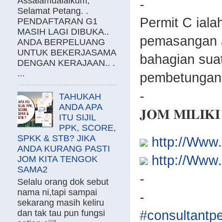
Assalamualaikum,
-
Selamat Petang. .
Permit C ial
PENDAFTARAN G1
MASIH LAGI DIBUKA..
pemasangan 
ANDA BERPELUANG
UNTUK BEKERJASAMA
bahagian suat
DENGAN KERAJAAN.. .
...
pembetungan
-
TAHUKAH
ANDA APA
𝐉𝐎𝐌 𝐌𝐈𝐋𝐈𝐊
ITU SIJIL
PPK, SCORE,
SPKK & STB? JIKA
http://Ww
ANDA KURANG PASTI
http://Ww
JOM KITA TENGOK
SAMA2
-
Selalu orang dok sebut
nama ni,tapi sampai
-
sekarang masih keliru
dan tak tau pun fungsi
#consultantp