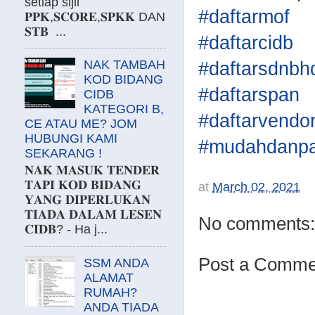
setiap sijil
#daftarmof
𝐏𝐏𝐊,𝐒𝐂𝐎𝐑𝐄,𝐒𝐏𝐊𝐊 DAN
𝐒𝐓𝐁 ...
#daftarcidb
NAK TAMBAH
#daftarsdnbh
KOD BIDANG
#daftarspan
CIDB
KATEGORI B,
#daftarvendo
CE ATAU ME? JOM
HUBUNGI KAMI
#mudahdanpa
SEKARANG !
𝐍𝐀𝐊 𝐌𝐀𝐒𝐔𝐊 𝐓𝐄𝐍𝐃𝐄𝐑
𝐓𝐀𝐏𝐈 𝐊𝐎𝐃 𝐁𝐈𝐃𝐀𝐍𝐆
at
March 02, 2021
𝐘𝐀𝐍𝐆 𝐃𝐈𝐏𝐄𝐑𝐋𝐔𝐊𝐀𝐍
𝐓𝐈𝐀𝐃𝐀 𝐃𝐀𝐋𝐀𝐌 𝐋𝐄𝐒𝐄𝐍
No comments:
𝐂𝐈𝐃𝐁? - Ha j...
Post a Comme
SSM ANDA
ALAMAT
RUMAH?
ANDA TIADA