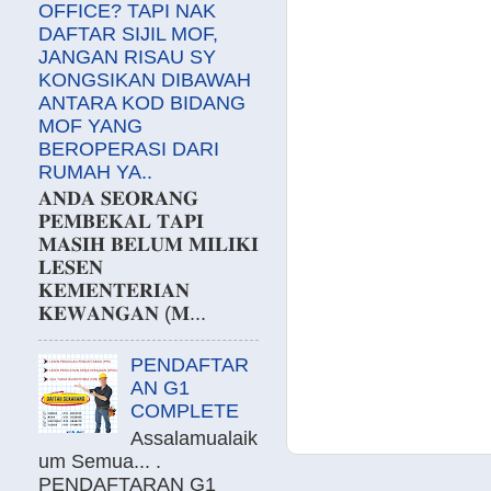
OFFICE? TAPI NAK
DAFTAR SIJIL MOF,
JANGAN RISAU SY
KONGSIKAN DIBAWAH
ANTARA KOD BIDANG
MOF YANG
BEROPERASI DARI
RUMAH YA..
𝐀𝐍𝐃𝐀 𝐒𝐄𝐎𝐑𝐀𝐍𝐆
𝐏𝐄𝐌𝐁𝐄𝐊𝐀𝐋 𝐓𝐀𝐏𝐈
𝐌𝐀𝐒𝐈𝐇 𝐁𝐄𝐋𝐔𝐌 𝐌𝐈𝐋𝐈𝐊𝐈
𝐋𝐄𝐒𝐄𝐍
𝐊𝐄𝐌𝐄𝐍𝐓𝐄𝐑𝐈𝐀𝐍
𝐊𝐄𝐖𝐀𝐍𝐆𝐀𝐍 (𝐌...
PENDAFTAR
AN G1
COMPLETE
Assalamualaik
um Semua... .
PENDAFTARAN G1