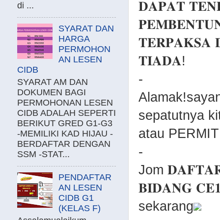
𝐃𝐀𝐏𝐀𝐓 𝐓𝐄𝐍
di ...
𝐏𝐄𝐌𝐁𝐄𝐍𝐓𝐔
SYARAT DAN
HARGA
𝐓𝐄𝐑𝐏𝐀𝐊𝐒𝐀 
PERMOHON
𝐓𝐈𝐀𝐃𝐀!
AN LESEN
CIDB
-
SYARAT AM DAN
DOKUMEN BAGI
Alamak!sayan
PERMOHONAN LESEN
sepatutnya ki
CIDB ADALAH SEPERTI
BERIKUT GRED G1-G3
atau PERMIT
-MEMILIKI KAD HIJAU -
BERDAFTAR DENGAN
-
SSM -STAT...
Jom 𝐃𝐀𝐅𝐓𝐀𝐑
PENDAFTAR
𝐁𝐈𝐃𝐀𝐍𝐆 𝐂
AN LESEN
CIDB G1
sekarang
(KELAS F)