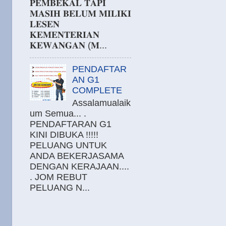
𝐏𝐄𝐌𝐁𝐄𝐊𝐀𝐋 𝐓𝐀𝐏𝐈
𝐌𝐀𝐒𝐈𝐇 𝐁𝐄𝐋𝐔𝐌 𝐌𝐈𝐋𝐈𝐊𝐈
𝐋𝐄𝐒𝐄𝐍
𝐊𝐄𝐌𝐄𝐍𝐓𝐄𝐑𝐈𝐀𝐍
𝐊𝐄𝐖𝐀𝐍𝐆𝐀𝐍 (𝐌...
PENDAFTAR
AN G1
COMPLETE
Assalamualaik
um Semua... .
PENDAFTARAN G1
KINI DIBUKA !!!!!
PELUANG UNTUK
ANDA BEKERJASAMA
DENGAN KERAJAAN....
. JOM REBUT
PELUANG N...