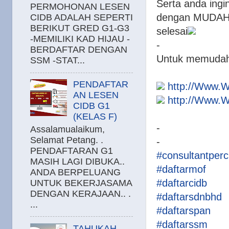
Serta anda ingin
PERMOHONAN LESEN
dengan MUDAH
CIDB ADALAH SEPERTI
BERIKUT GRED G1-G3
selesai
-MEMILIKI KAD HIJAU -
-
BERDAFTAR DENGAN
Untuk memudahka
SSM -STAT...
PENDAFTAR
http://Www.
AN LESEN
http://Www.
CIDB G1
(KELAS F)
-
Assalamualaikum,
Selamat Petang. .
-
PENDAFTARAN G1
#consultantper
MASIH LAGI DIBUKA..
#daftarmof
ANDA BERPELUANG
#daftarcidb
UNTUK BEKERJASAMA
DENGAN KERAJAAN.. .
#daftarsdnbhd
...
#daftarspan
#daftarssm
TAHUKAH