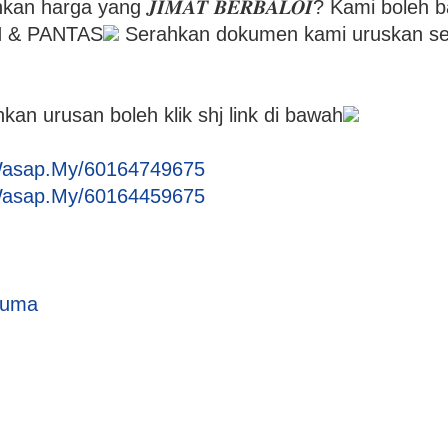
kan harga yang 𝑱𝑰𝑴𝑨𝑻 𝑩𝑬𝑹𝑩𝑨𝑳𝑶𝑰? Kami boleh
 & PANTAS
Serahkan dokumen kami uruskan se
n urusan boleh klik shj link di bawah
Wasap.My/60164749675
Wasap.My/60164459675
cuma