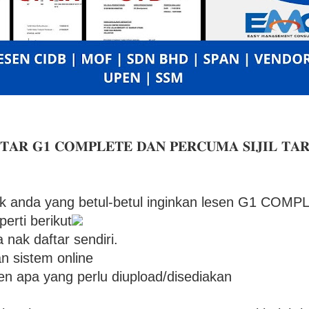
𝐓𝐀𝐑 𝐆𝟏 𝐂𝐎𝐌𝐏𝐋𝐄𝐓𝐄 𝐃𝐀𝐍 𝐏𝐄𝐑𝐂𝐔𝐌𝐀 𝐒𝐈𝐉𝐈𝐋 𝐓𝐀
untuk anda yang betul-betul inginkan lesen G1 COMP
erti berikut
nak daftar sendiri.
 sistem online
n apa yang perlu diupload/disediakan