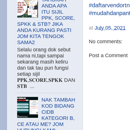
#daftarvendort
ANDA APA
ITU SIJIL
#mudahdanpan
PPK, SCORE,
SPKK & STB? JIKA
at
July 05, 2021
ANDA KURANG PASTI
JOM KITA TENGOK
No comments:
SAMA2
Selalu orang dok sebut
Post a Comment
nama ni,tapi sampai
sekarang masih keliru
dan tak tau pun fungsi
setiap sijil
𝐏𝐏𝐊,𝐒𝐂𝐎𝐑𝐄,𝐒𝐏𝐊𝐊 DAN
𝐒𝐓𝐁 ...
NAK TAMBAH
KOD BIDANG
CIDB
KATEGORI B,
CE ATAU ME? JOM