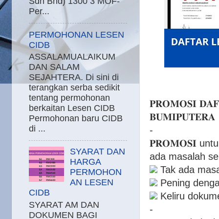
Sdn Bhd) 1300 3 MOF-
Per...
PERMOHONAN LESEN
CIDB
ASSALAMUALAIKUM
DAN SALAM
SEJAHTERA. Di sini di
terangkan serba sedikit
tentang permohonan
𝐏𝐑𝐎𝐌𝐎𝐒𝐈 𝐃𝐀𝐅
berkaitan Lesen CIDB
𝐁𝐔𝐌𝐈𝐏𝐔𝐓𝐄𝐑𝐀
Permohonan baru CIDB
di ...
-
𝐏𝐑𝐎𝐌𝐎𝐒𝐈 
SYARAT DAN
ada masalah sep
HARGA
Tak ada masa 
PERMOHON
Pening dengan
AN LESEN
CIDB
Keliru dokume
SYARAT AM DAN
-
DOKUMEN BAGI