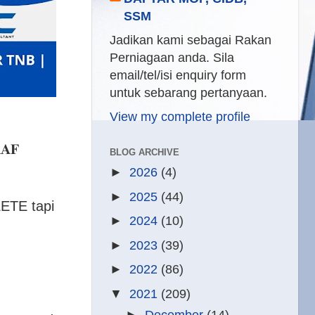
SSM
Jadikan kami sebagai Rakan
Perniagaan anda. Sila
email/tel/isi enquiry form
untuk sebarang pertanyaan.
View my complete profile
𝐀𝐅
BLOG ARCHIVE
►
2026
(4)
►
2025
(44)
LETE tapi
►
2024
(10)
►
2023
(39)
►
2022
(86)
▼
2021
(209)
►
December
(14)