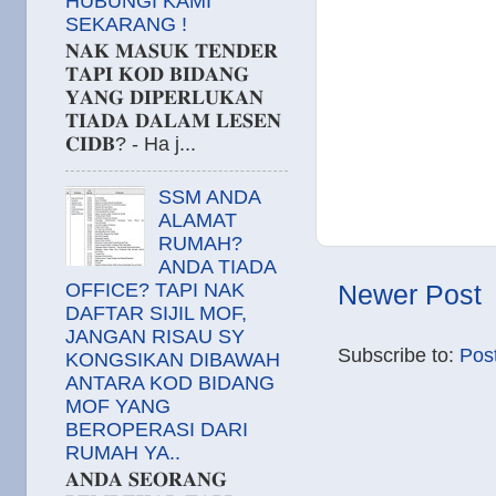
HUBUNGI KAMI
SEKARANG !
𝐍𝐀𝐊 𝐌𝐀𝐒𝐔𝐊 𝐓𝐄𝐍𝐃𝐄𝐑
𝐓𝐀𝐏𝐈 𝐊𝐎𝐃 𝐁𝐈𝐃𝐀𝐍𝐆
𝐘𝐀𝐍𝐆 𝐃𝐈𝐏𝐄𝐑𝐋𝐔𝐊𝐀𝐍
𝐓𝐈𝐀𝐃𝐀 𝐃𝐀𝐋𝐀𝐌 𝐋𝐄𝐒𝐄𝐍
𝐂𝐈𝐃𝐁? - Ha j...
SSM ANDA
ALAMAT
RUMAH?
ANDA TIADA
OFFICE? TAPI NAK
Newer Post
DAFTAR SIJIL MOF,
JANGAN RISAU SY
Subscribe to:
Pos
KONGSIKAN DIBAWAH
ANTARA KOD BIDANG
MOF YANG
BEROPERASI DARI
RUMAH YA..
𝐀𝐍𝐃𝐀 𝐒𝐄𝐎𝐑𝐀𝐍𝐆