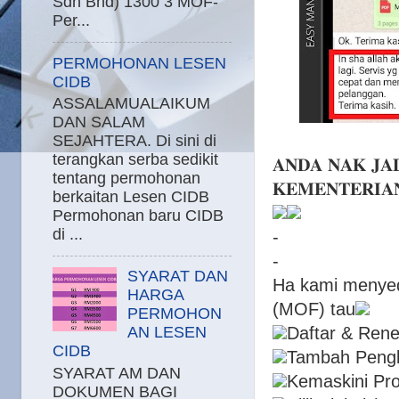
Sdn Bhd) 1300 3 MOF-
Per...
PERMOHONAN LESEN
CIDB
ASSALAMUALAIKUM
DAN SALAM
SEJAHTERA. Di sini di
terangkan serba sedikit
𝐀𝐍𝐃𝐀 𝐍𝐀𝐊 𝐉𝐀
tentang permohonan
𝐊𝐄𝐌𝐄𝐍𝐓𝐄𝐑𝐈𝐀
berkaitan Lesen CIDB
Permohonan baru CIDB
di ...
-
-
SYARAT DAN
Ha kami menyedia
HARGA
(MOF) tau
PERMOHON
Daftar & Ren
AN LESEN
CIDB
Tambah Peng
SYARAT AM DAN
Kemaskini Prof
DOKUMEN BAGI