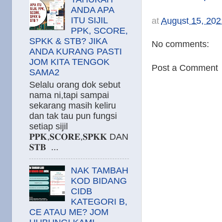
ANDA APA
ITU SIJIL
at
August 15, 202
PPK, SCORE,
SPKK & STB? JIKA
No comments:
ANDA KURANG PASTI
JOM KITA TENGOK
Post a Comment
SAMA2
Selalu orang dok sebut
nama ni,tapi sampai
sekarang masih keliru
dan tak tau pun fungsi
setiap sijil
𝐏𝐏𝐊,𝐒𝐂𝐎𝐑𝐄,𝐒𝐏𝐊𝐊 DAN
𝐒𝐓𝐁 ...
NAK TAMBAH
KOD BIDANG
CIDB
KATEGORI B,
CE ATAU ME? JOM