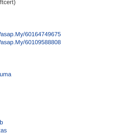
oftcert)
Wasap.My/60164749675
Wasap.My/60109588808
cuma
nb
tas