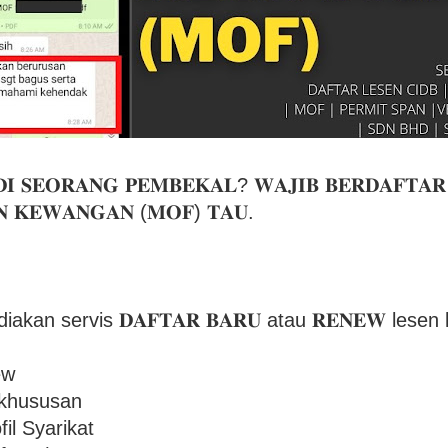
𝐃𝐈 𝐒𝐄𝐎𝐑𝐀𝐍𝐆 𝐏𝐄𝐌𝐁𝐄𝐊𝐀𝐋? 𝐖𝐀𝐉𝐈𝐁 𝐁𝐄𝐑𝐃𝐀𝐅𝐓𝐀𝐑
𝐍 𝐊𝐄𝐖𝐀𝐍𝐆𝐀𝐍 (𝐌𝐎𝐅) 𝐓𝐀𝐔.
kan servis 𝐃𝐀𝐅𝐓𝐀𝐑 𝐁𝐀𝐑𝐔 atau 𝐑𝐄𝐍𝐄𝐖 les
ew
khususan
il Syarikat