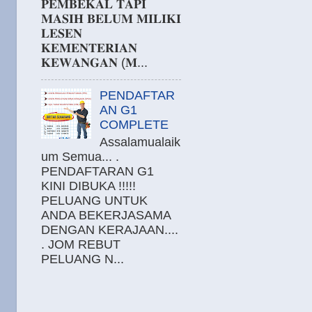
𝐏𝐄𝐌𝐁𝐄𝐊𝐀𝐋 𝐓𝐀𝐏𝐈
𝐌𝐀𝐒𝐈𝐇 𝐁𝐄𝐋𝐔𝐌 𝐌𝐈𝐋𝐈𝐊𝐈
𝐋𝐄𝐒𝐄𝐍
𝐊𝐄𝐌𝐄𝐍𝐓𝐄𝐑𝐈𝐀𝐍
𝐊𝐄𝐖𝐀𝐍𝐆𝐀𝐍 (𝐌...
PENDAFTAR
AN G1
COMPLETE
Assalamualaik
um Semua... .
PENDAFTARAN G1
KINI DIBUKA !!!!!
PELUANG UNTUK
ANDA BEKERJASAMA
DENGAN KERAJAAN....
. JOM REBUT
PELUANG N...