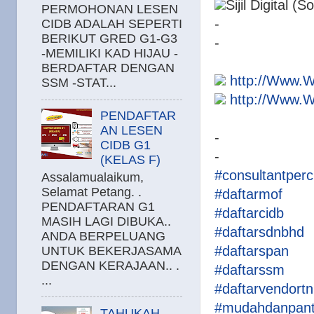
Sijil Digital (S
PERMOHONAN LESEN
-
CIDB ADALAH SEPERTI
BERIKUT GRED G1-G3
-
-MEMILIKI KAD HIJAU -
BERDAFTAR DENGAN
http://Www.
SSM -STAT...
http://Www.
PENDAFTAR
AN LESEN
-
CIDB G1
-
(KELAS F)
#consultantper
Assalamualaikum,
Selamat Petang. .
#daftarmof
PENDAFTARAN G1
#daftarcidb
MASIH LAGI DIBUKA..
#daftarsdnbhd
ANDA BERPELUANG
#daftarspan
UNTUK BEKERJASAMA
DENGAN KERAJAAN.. .
#daftarssm
...
#daftarvendort
#mudahdanpan
TAHUKAH