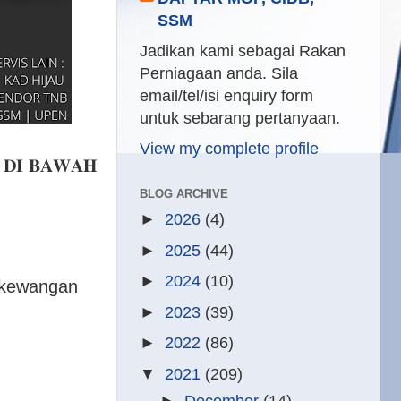
SSM
Jadikan kami sebagai Rakan
Perniagaan anda. Sila
email/tel/isi enquiry form
untuk sebarang pertanyaan.
View my complete profile
 𝐃𝐈 𝐁𝐀𝐖𝐀𝐇
BLOG ARCHIVE
►
2026
(4)
►
2025
(44)
►
2024
(10)
en kewangan
►
2023
(39)
►
2022
(86)
▼
2021
(209)
►
December
(14)