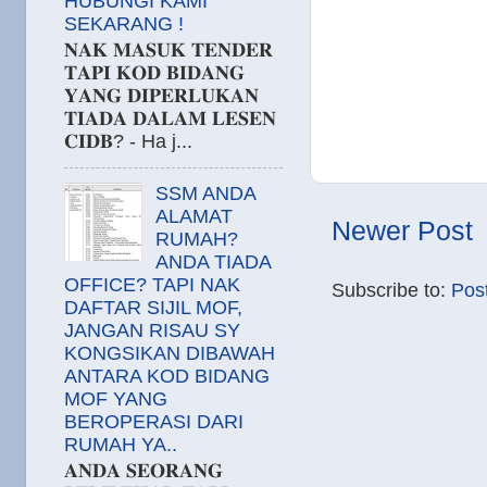
HUBUNGI KAMI
SEKARANG !
𝐍𝐀𝐊 𝐌𝐀𝐒𝐔𝐊 𝐓𝐄𝐍𝐃𝐄𝐑
𝐓𝐀𝐏𝐈 𝐊𝐎𝐃 𝐁𝐈𝐃𝐀𝐍𝐆
𝐘𝐀𝐍𝐆 𝐃𝐈𝐏𝐄𝐑𝐋𝐔𝐊𝐀𝐍
𝐓𝐈𝐀𝐃𝐀 𝐃𝐀𝐋𝐀𝐌 𝐋𝐄𝐒𝐄𝐍
𝐂𝐈𝐃𝐁? - Ha j...
SSM ANDA
ALAMAT
Newer Post
RUMAH?
ANDA TIADA
OFFICE? TAPI NAK
Subscribe to:
Pos
DAFTAR SIJIL MOF,
JANGAN RISAU SY
KONGSIKAN DIBAWAH
ANTARA KOD BIDANG
MOF YANG
BEROPERASI DARI
RUMAH YA..
𝐀𝐍𝐃𝐀 𝐒𝐄𝐎𝐑𝐀𝐍𝐆