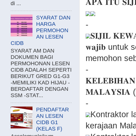
𝐀𝐏𝐀 𝐈𝐓𝐔 𝐒𝐈
di ...
SYARAT DAN
-
HARGA
PERMOHON
𝐒𝐈𝐉𝐈𝐋 𝐊𝐄
AN LESEN
CIDB
𝐰𝐚𝐣𝐢𝐛 unt
SYARAT AM DAN
memohon seba
DOKUMEN BAGI
PERMOHONAN LESEN
-
CIDB ADALAH SEPERTI
BERIKUT GRED G1-G3
𝐊𝐄𝐋𝐄𝐁𝐈𝐇𝐀𝐍
-MEMILIKI KAD HIJAU -
BERDAFTAR DENGAN
𝐌𝐀𝐋𝐀𝐘𝐒𝐈𝐀 
SSM -STAT...
-
PENDAFTAR
Kontraktor 
AN LESEN
CIDB G1
kerajaan Mala
(KELAS F)