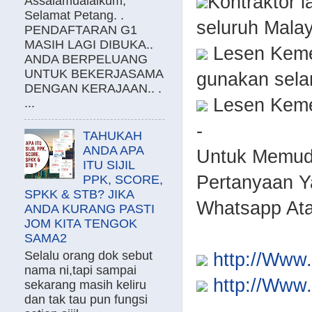
Kontraktor 
Assalamualaikum,
Selamat Petang. .
seluruh Malay
PENDAFTARAN G1
MASIH LAGI DIBUKA..
Lesen Kemen
ANDA BERPELUANG
UNTUK BEKERJASAMA
gunakan sela
DENGAN KERAJAAN.. .
Lesen Kemen
...
-
TAHUKAH
ANDA APA
Untuk Memud
ITU SIJIL
Pertanyaan Y
PPK, SCORE,
SPKK & STB? JIKA
Whatsapp Ata
ANDA KURANG PASTI
JOM KITA TENGOK
SAMA2
Selalu orang dok sebut
http://Ww
nama ni,tapi sampai
http://Ww
sekarang masih keliru
dan tak tau pun fungsi