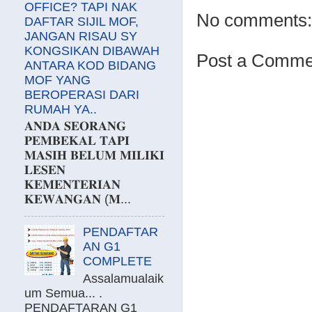
OFFICE? TAPI NAK
No comments:
DAFTAR SIJIL MOF,
JANGAN RISAU SY
KONGSIKAN DIBAWAH
Post a Comme
ANTARA KOD BIDANG
MOF YANG
BEROPERASI DARI
RUMAH YA..
𝐀𝐍𝐃𝐀 𝐒𝐄𝐎𝐑𝐀𝐍𝐆
𝐏𝐄𝐌𝐁𝐄𝐊𝐀𝐋 𝐓𝐀𝐏𝐈
𝐌𝐀𝐒𝐈𝐇 𝐁𝐄𝐋𝐔𝐌 𝐌𝐈𝐋𝐈𝐊𝐈
𝐋𝐄𝐒𝐄𝐍
𝐊𝐄𝐌𝐄𝐍𝐓𝐄𝐑𝐈𝐀𝐍
𝐊𝐄𝐖𝐀𝐍𝐆𝐀𝐍 (𝐌...
PENDAFTAR
AN G1
COMPLETE
Assalamualaik
um Semua... .
PENDAFTARAN G1