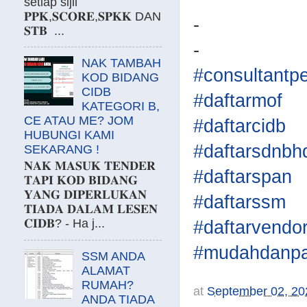
setiap sijil
𝐏𝐏𝐊,𝐒𝐂𝐎𝐑𝐄,𝐒𝐏𝐊𝐊 DAN
-
𝐒𝐓𝐁 ...
-
NAK TAMBAH
#consultantp
KOD BIDANG
CIDB
#daftarmof
KATEGORI B,
CE ATAU ME? JOM
#daftarcidb
HUBUNGI KAMI
#daftarsdnbh
SEKARANG !
𝐍𝐀𝐊 𝐌𝐀𝐒𝐔𝐊 𝐓𝐄𝐍𝐃𝐄𝐑
#daftarspan
𝐓𝐀𝐏𝐈 𝐊𝐎𝐃 𝐁𝐈𝐃𝐀𝐍𝐆
𝐘𝐀𝐍𝐆 𝐃𝐈𝐏𝐄𝐑𝐋𝐔𝐊𝐀𝐍
#daftarssm
𝐓𝐈𝐀𝐃𝐀 𝐃𝐀𝐋𝐀𝐌 𝐋𝐄𝐒𝐄𝐍
𝐂𝐈𝐃𝐁? - Ha j...
#daftarvendo
#mudahdanpa
SSM ANDA
ALAMAT
RUMAH?
at
September 02, 20
ANDA TIADA