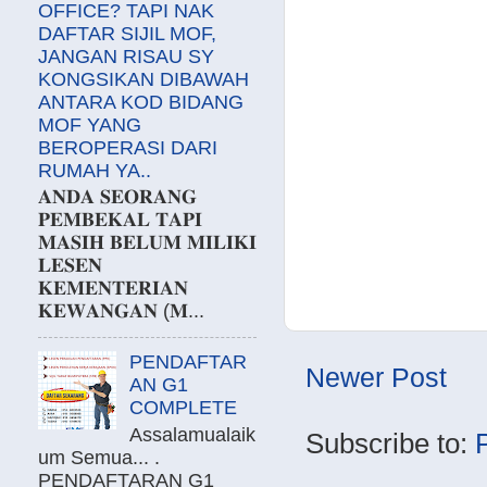
OFFICE? TAPI NAK
DAFTAR SIJIL MOF,
JANGAN RISAU SY
KONGSIKAN DIBAWAH
ANTARA KOD BIDANG
MOF YANG
BEROPERASI DARI
RUMAH YA..
𝐀𝐍𝐃𝐀 𝐒𝐄𝐎𝐑𝐀𝐍𝐆
𝐏𝐄𝐌𝐁𝐄𝐊𝐀𝐋 𝐓𝐀𝐏𝐈
𝐌𝐀𝐒𝐈𝐇 𝐁𝐄𝐋𝐔𝐌 𝐌𝐈𝐋𝐈𝐊𝐈
𝐋𝐄𝐒𝐄𝐍
𝐊𝐄𝐌𝐄𝐍𝐓𝐄𝐑𝐈𝐀𝐍
𝐊𝐄𝐖𝐀𝐍𝐆𝐀𝐍 (𝐌...
PENDAFTAR
Newer Post
AN G1
COMPLETE
Assalamualaik
Subscribe to:
um Semua... .
PENDAFTARAN G1