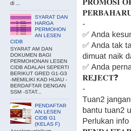
𝐏𝐑𝐎𝐌𝐎𝐒𝐈 𝐎
di ...
𝐏𝐄𝐑𝐁𝐀𝐇𝐀𝐑𝐔
SYARAT DAN
-
HARGA
PERMOHON
✅ Anda kesun
AN LESEN
CIDB
✅ Anda tak t
SYARAT AM DAN
dimuat naik 
DOKUMEN BAGI
PERMOHONAN LESEN
✅ Anda pernah
CIDB ADALAH SEPERTI
BERIKUT GRED G1-G3
𝐑𝐄𝐉𝐄𝐂𝐓❓
-MEMILIKI KAD HIJAU -
BERDAFTAR DENGAN
-
SSM -STAT...
Tuan2 jangan
PENDAFTAR
bantu tuan2 u
AN LESEN
CIDB G1
Perlukan info
(KELAS F)