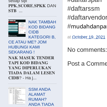
setiap sijil
𝐏𝐏𝐊,𝐒𝐂𝐎𝐑𝐄,𝐒𝐏𝐊𝐊 DAN
#daftarssm
𝐒𝐓𝐁 ...
#daftarvendo
NAK TAMBAH
mudahdanpa
#
KOD BIDANG
CIDB
KATEGORI B,
at
October 19, 2021
CE ATAU ME? JOM
HUBUNGI KAMI
No comments:
SEKARANG !
𝐍𝐀𝐊 𝐌𝐀𝐒𝐔𝐊 𝐓𝐄𝐍𝐃𝐄𝐑
Post a Comme
𝐓𝐀𝐏𝐈 𝐊𝐎𝐃 𝐁𝐈𝐃𝐀𝐍𝐆
𝐘𝐀𝐍𝐆 𝐃𝐈𝐏𝐄𝐑𝐋𝐔𝐊𝐀𝐍
𝐓𝐈𝐀𝐃𝐀 𝐃𝐀𝐋𝐀𝐌 𝐋𝐄𝐒𝐄𝐍
𝐂𝐈𝐃𝐁? - Ha j...
SSM ANDA
ALAMAT
RUMAH?
ANDA TIADA