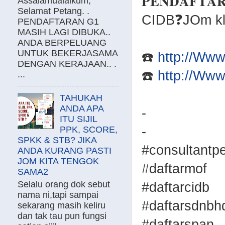
𝐏𝐄𝐍𝐃𝐀𝐅𝐓𝐀
Assalamualaikum,
Selamat Petang. .
CIDB❓JOm kli
PENDAFTARAN G1
MASIH LAGI DIBUKA..
ANDA BERPELUANG
UNTUK BEKERJASAMA
☎️
http://Ww
DENGAN KERAJAAN.. .
☎️
http://Ww
...
TAHUKAH
ANDA APA
-
ITU SIJIL
-
PPK, SCORE,
SPKK & STB? JIKA
#consultant
ANDA KURANG PASTI
JOM KITA TENGOK
#daftarmof
SAMA2
Selalu orang dok sebut
#daftarcidb
nama ni,tapi sampai
#daftarsdnb
sekarang masih keliru
dan tak tau pun fungsi
#daftarspan