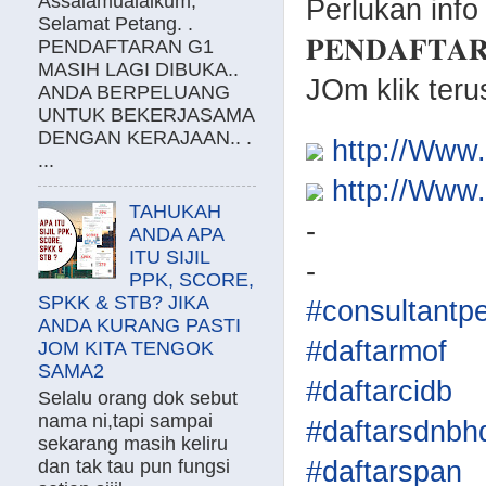
Assalamualaikum,
Perlukan info
Selamat Petang. .
𝐏𝐄𝐍𝐃𝐀𝐅𝐓𝐀
PENDAFTARAN G1
MASIH LAGI DIBUKA..
JOm klik teru
ANDA BERPELUANG
UNTUK BEKERJASAMA
DENGAN KERAJAAN.. .
http://Ww
...
http://Ww
TAHUKAH
-
ANDA APA
ITU SIJIL
-
PPK, SCORE,
SPKK & STB? JIKA
#consultantp
ANDA KURANG PASTI
#daftarmof
JOM KITA TENGOK
SAMA2
#daftarcidb
Selalu orang dok sebut
nama ni,tapi sampai
#daftarsdnbh
sekarang masih keliru
dan tak tau pun fungsi
#daftarspan