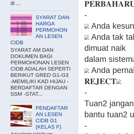
𝐏𝐄𝐑𝐁𝐀𝐇𝐀𝐑𝐔
di ...
-
SYARAT DAN
HARGA
Anda kesunt
PERMOHON
Anda tak ta
AN LESEN
CIDB
dimuat naik
SYARAT AM DAN
DOKUMEN BAGI
dalam sistem
PERMOHONAN LESEN
Anda pernah
CIDB ADALAH SEPERTI
BERIKUT GRED G1-G3
𝐑𝐄𝐉𝐄𝐂𝐓
-MEMILIKI KAD HIJAU -
BERDAFTAR DENGAN
-
SSM -STAT...
Tuan2 jangan
PENDAFTAR
bantu tuan2 u
AN LESEN
CIDB G1
-
(KELAS F)