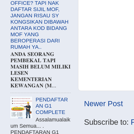
OFFICE? TAPI NAK
DAFTAR SIJIL MOF,
JANGAN RISAU SY
KONGSIKAN DIBAWAH
ANTARA KOD BIDANG
MOF YANG
BEROPERASI DARI
RUMAH YA..
𝐀𝐍𝐃𝐀 𝐒𝐄𝐎𝐑𝐀𝐍𝐆
𝐏𝐄𝐌𝐁𝐄𝐊𝐀𝐋 𝐓𝐀𝐏𝐈
𝐌𝐀𝐒𝐈𝐇 𝐁𝐄𝐋𝐔𝐌 𝐌𝐈𝐋𝐈𝐊𝐈
𝐋𝐄𝐒𝐄𝐍
𝐊𝐄𝐌𝐄𝐍𝐓𝐄𝐑𝐈𝐀𝐍
𝐊𝐄𝐖𝐀𝐍𝐆𝐀𝐍 (𝐌...
PENDAFTAR
Newer Post
AN G1
COMPLETE
Assalamualaik
Subscribe to:
um Semua... .
PENDAFTARAN G1