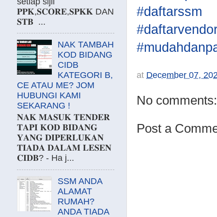
setiap sijil
#daftarssm
𝐏𝐏𝐊,𝐒𝐂𝐎𝐑𝐄,𝐒𝐏𝐊𝐊 DAN
𝐒𝐓𝐁 ...
#daftarvendo
NAK TAMBAH
#mudahdanpa
KOD BIDANG
CIDB
at
December 07, 20
KATEGORI B,
CE ATAU ME? JOM
HUBUNGI KAMI
No comments:
SEKARANG !
𝐍𝐀𝐊 𝐌𝐀𝐒𝐔𝐊 𝐓𝐄𝐍𝐃𝐄𝐑
Post a Comme
𝐓𝐀𝐏𝐈 𝐊𝐎𝐃 𝐁𝐈𝐃𝐀𝐍𝐆
𝐘𝐀𝐍𝐆 𝐃𝐈𝐏𝐄𝐑𝐋𝐔𝐊𝐀𝐍
𝐓𝐈𝐀𝐃𝐀 𝐃𝐀𝐋𝐀𝐌 𝐋𝐄𝐒𝐄𝐍
𝐂𝐈𝐃𝐁? - Ha j...
SSM ANDA
ALAMAT
RUMAH?
ANDA TIADA