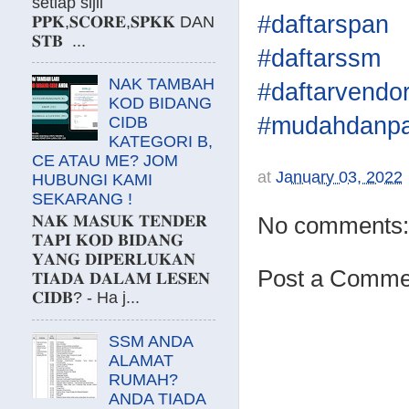
setiap sijil
#daftarspan
𝐏𝐏𝐊,𝐒𝐂𝐎𝐑𝐄,𝐒𝐏𝐊𝐊 DAN
𝐒𝐓𝐁 ...
#daftarssm
NAK TAMBAH
#daftarvendo
KOD BIDANG
#mudahdanpa
CIDB
KATEGORI B,
CE ATAU ME? JOM
at
January 03, 2022
HUBUNGI KAMI
SEKARANG !
No comments:
𝐍𝐀𝐊 𝐌𝐀𝐒𝐔𝐊 𝐓𝐄𝐍𝐃𝐄𝐑
𝐓𝐀𝐏𝐈 𝐊𝐎𝐃 𝐁𝐈𝐃𝐀𝐍𝐆
𝐘𝐀𝐍𝐆 𝐃𝐈𝐏𝐄𝐑𝐋𝐔𝐊𝐀𝐍
Post a Comme
𝐓𝐈𝐀𝐃𝐀 𝐃𝐀𝐋𝐀𝐌 𝐋𝐄𝐒𝐄𝐍
𝐂𝐈𝐃𝐁? - Ha j...
SSM ANDA
ALAMAT
RUMAH?
ANDA TIADA