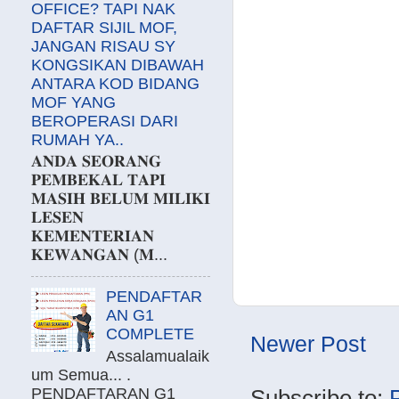
OFFICE? TAPI NAK
DAFTAR SIJIL MOF,
JANGAN RISAU SY
KONGSIKAN DIBAWAH
ANTARA KOD BIDANG
MOF YANG
BEROPERASI DARI
RUMAH YA..
𝐀𝐍𝐃𝐀 𝐒𝐄𝐎𝐑𝐀𝐍𝐆
𝐏𝐄𝐌𝐁𝐄𝐊𝐀𝐋 𝐓𝐀𝐏𝐈
𝐌𝐀𝐒𝐈𝐇 𝐁𝐄𝐋𝐔𝐌 𝐌𝐈𝐋𝐈𝐊𝐈
𝐋𝐄𝐒𝐄𝐍
𝐊𝐄𝐌𝐄𝐍𝐓𝐄𝐑𝐈𝐀𝐍
𝐊𝐄𝐖𝐀𝐍𝐆𝐀𝐍 (𝐌...
PENDAFTAR
AN G1
COMPLETE
Newer Post
Assalamualaik
um Semua... .
PENDAFTARAN G1
Subscribe to: