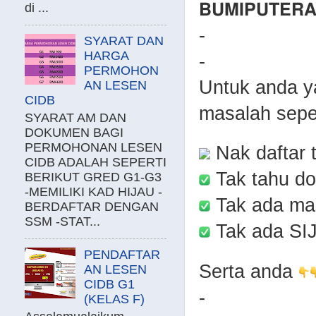
𝗕𝗨𝗠𝗜𝗣𝗨𝗧𝗘𝗥
di ...
-
SYARAT DAN
HARGA
-
PERMOHON
Untuk anda y
AN LESEN
CIDB
masalah sepe
SYARAT AM DAN
DOKUMEN BAGI
PERMOHONAN LESEN
Nak daftar t
CIDB ADALAH SEPERTI
Tak tahu do
BERIKUT GRED G1-G3
-MEMILIKI KAD HIJAU -
Tak ada mas
BERDAFTAR DENGAN
SSM -STAT...
Tak ada SI
PENDAFTAR
Serta anda
AN LESEN
CIDB G1
-
(KELAS F)