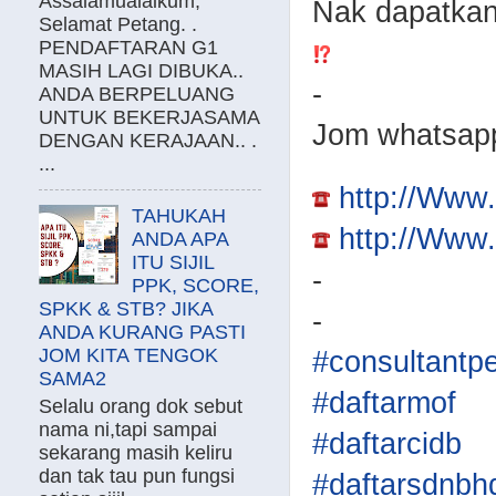
Assalamualaikum,
Nak dapatka
Selamat Petang. .
PENDAFTARAN G1
MASIH LAGI DIBUKA..
-
ANDA BERPELUANG
UNTUK BEKERJASAMA
Jom whatsap
DENGAN KERAJAAN.. .
...
http://Ww
TAHUKAH
http://Ww
ANDA APA
ITU SIJIL
-
PPK, SCORE,
SPKK & STB? JIKA
-
ANDA KURANG PASTI
JOM KITA TENGOK
#consultantp
SAMA2
#daftarmof
Selalu orang dok sebut
nama ni,tapi sampai
#daftarcidb
sekarang masih keliru
dan tak tau pun fungsi
#daftarsdnbh