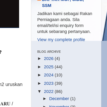
SSM
Jadikan kami sebagai Rakan
Perniagaan anda. Sila
email/tel/isi enquiry form
untuk sebarang pertanyaan.
View my complete profile
❓
BLOG ARCHIVE
►
2026
(4)
►
2025
(44)
►
2024
(10)
►
2023
(39)
n2 uruskan
▼
2022
(86)
►
December
(1)
𝐑𝐔 /
►
November
(3)