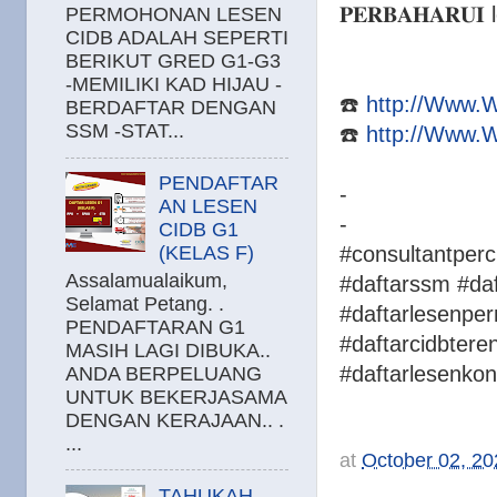
𝐏𝐄𝐑𝐁𝐀𝐇𝐀𝐑
PERMOHONAN LESEN
CIDB ADALAH SEPERTI
BERIKUT GRED G1-G3
-MEMILIKI KAD HIJAU -
☎️
http://Www.
BERDAFTAR DENGAN
SSM -STAT...
☎️
http://Www.
PENDAFTAR
-
AN LESEN
-
CIDB G1
#consultantperc
(KELAS F)
Assalamualaikum,
#daftarssm #da
Selamat Petang. .
#daftarlesenper
PENDAFTARAN G1
#daftarcidbtere
MASIH LAGI DIBUKA..
#daftarlesenkon
ANDA BERPELUANG
UNTUK BEKERJASAMA
DENGAN KERAJAAN.. .
...
at
October 02, 20
TAHUKAH