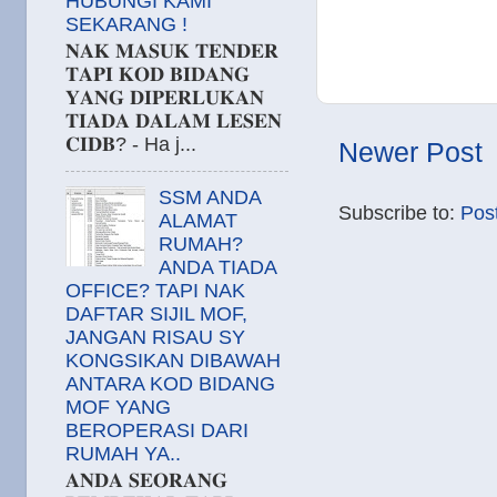
HUBUNGI KAMI
SEKARANG !
𝐍𝐀𝐊 𝐌𝐀𝐒𝐔𝐊 𝐓𝐄𝐍𝐃𝐄𝐑
𝐓𝐀𝐏𝐈 𝐊𝐎𝐃 𝐁𝐈𝐃𝐀𝐍𝐆
𝐘𝐀𝐍𝐆 𝐃𝐈𝐏𝐄𝐑𝐋𝐔𝐊𝐀𝐍
𝐓𝐈𝐀𝐃𝐀 𝐃𝐀𝐋𝐀𝐌 𝐋𝐄𝐒𝐄𝐍
𝐂𝐈𝐃𝐁? - Ha j...
Newer Post
SSM ANDA
Subscribe to:
Pos
ALAMAT
RUMAH?
ANDA TIADA
OFFICE? TAPI NAK
DAFTAR SIJIL MOF,
JANGAN RISAU SY
KONGSIKAN DIBAWAH
ANTARA KOD BIDANG
MOF YANG
BEROPERASI DARI
RUMAH YA..
𝐀𝐍𝐃𝐀 𝐒𝐄𝐎𝐑𝐀𝐍𝐆