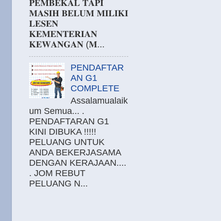
𝐏𝐄𝐌𝐁𝐄𝐊𝐀𝐋 𝐓𝐀𝐏𝐈
𝐌𝐀𝐒𝐈𝐇 𝐁𝐄𝐋𝐔𝐌 𝐌𝐈𝐋𝐈𝐊𝐈
𝐋𝐄𝐒𝐄𝐍
𝐊𝐄𝐌𝐄𝐍𝐓𝐄𝐑𝐈𝐀𝐍
𝐊𝐄𝐖𝐀𝐍𝐆𝐀𝐍 (𝐌...
PENDAFTAR
AN G1
COMPLETE
Assalamualaik
um Semua... .
PENDAFTARAN G1
KINI DIBUKA !!!!!
PELUANG UNTUK
ANDA BEKERJASAMA
DENGAN KERAJAAN....
. JOM REBUT
PELUANG N...