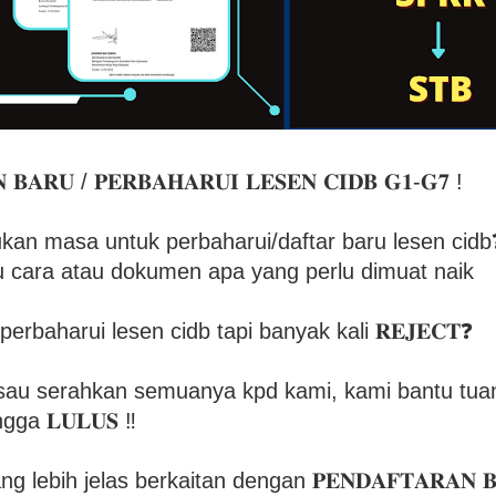
 𝐁𝐀𝐑𝐔 / 𝐏𝐄𝐑𝐁𝐀𝐇𝐀𝐑𝐔𝐈 𝐋𝐄𝐒𝐄𝐍 𝐂𝐈𝐃𝐁 𝐆𝟏-𝐆𝟕 !
kan masa untuk perbaharui/daftar baru lesen cidb
u cara atau dokumen apa yang perlu dimuat naik
rbaharui lesen cidb tapi banyak kali 𝐑𝐄𝐉𝐄𝐂𝐓❓
isau serahkan semuanya kpd kami, kami bantu tua
a 𝐋𝐔𝐋𝐔𝐒 ‼
g lebih jelas berkaitan dengan 𝐏𝐄𝐍𝐃𝐀𝐅𝐓𝐀𝐑𝐀𝐍 𝐁