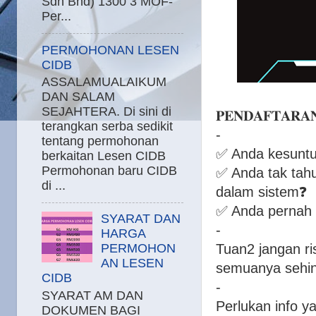
Sdn Bhd) 1300 3 MOF-
Per...
PERMOHONAN LESEN
CIDB
ASSALAMUALAIKUM
DAN SALAM
SEJAHTERA. Di sini di
𝐏𝐄𝐍𝐃𝐀𝐅𝐓𝐀𝐑𝐀
terangkan serba sedikit
-
tentang permohonan
✅ Anda kesuntu
berkaitan Lesen CIDB
Permohonan baru CIDB
✅ Anda tak tah
di ...
dalam sistem❓
✅ Anda pernah pe
SYARAT DAN
-
HARGA
Tuan2 jangan r
PERMOHON
AN LESEN
semuanya sehingg
CIDB
-
SYARAT AM DAN
Perlukan info yan
DOKUMEN BAGI