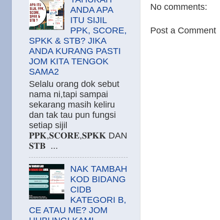
No comments:
ANDA APA
ITU SIJIL
PPK, SCORE,
Post a Comment
SPKK & STB? JIKA
ANDA KURANG PASTI
JOM KITA TENGOK
SAMA2
Selalu orang dok sebut
nama ni,tapi sampai
sekarang masih keliru
dan tak tau pun fungsi
setiap sijil
𝐏𝐏𝐊,𝐒𝐂𝐎𝐑𝐄,𝐒𝐏𝐊𝐊 DAN
𝐒𝐓𝐁 ...
NAK TAMBAH
KOD BIDANG
CIDB
KATEGORI B,
CE ATAU ME? JOM