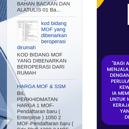
BAHAN BACAAN DAN
ALATULIS 01 Ba...
kod bidang
MOF yang
dibenarkan
beroperasi
dirumah
KOD BIDANG MOF
YANG DIBENARKAN
BEROPERASI DARI
RUMAH
HARGA MOF & SSM
BIL
PERKHIDMATAN
HARGA 1 MOF-
Pendaftaran baru (
Enterprise ) 1050 2
MOF-Pendaftaran baru (