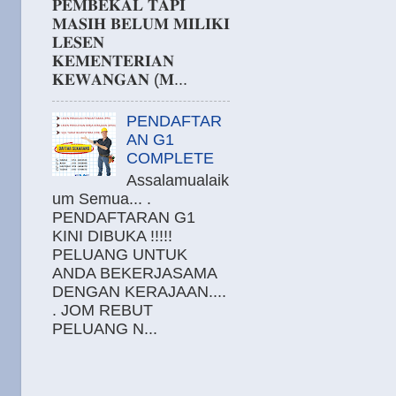
𝐏𝐄𝐌𝐁𝐄𝐊𝐀𝐋 𝐓𝐀𝐏𝐈
𝐌𝐀𝐒𝐈𝐇 𝐁𝐄𝐋𝐔𝐌 𝐌𝐈𝐋𝐈𝐊𝐈
𝐋𝐄𝐒𝐄𝐍
𝐊𝐄𝐌𝐄𝐍𝐓𝐄𝐑𝐈𝐀𝐍
𝐊𝐄𝐖𝐀𝐍𝐆𝐀𝐍 (𝐌...
PENDAFTAR
AN G1
COMPLETE
Assalamualaik
um Semua... .
PENDAFTARAN G1
KINI DIBUKA !!!!!
PELUANG UNTUK
ANDA BEKERJASAMA
DENGAN KERAJAAN....
. JOM REBUT
PELUANG N...