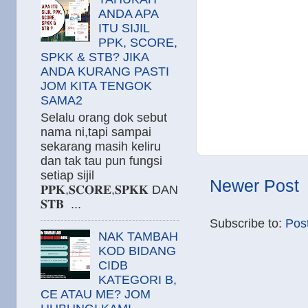
ANDA APA
ITU SIJIL
PPK, SCORE,
SPKK & STB? JIKA
ANDA KURANG PASTI
JOM KITA TENGOK
SAMA2
Selalu orang dok sebut
nama ni,tapi sampai
sekarang masih keliru
dan tak tau pun fungsi
setiap sijil
Newer Post
𝐏𝐏𝐊,𝐒𝐂𝐎𝐑𝐄,𝐒𝐏𝐊𝐊 DAN
𝐒𝐓𝐁 ...
Subscribe to:
Pos
NAK TAMBAH
KOD BIDANG
CIDB
KATEGORI B,
CE ATAU ME? JOM