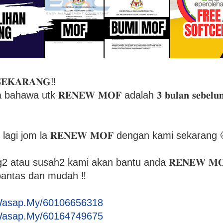
𝐄𝐊𝐀𝐑𝐀𝐍𝐆‼️
wa utk 𝐑𝐄𝐍𝐄𝐖 𝐌𝐎𝐅 adalah 𝟑 𝐛𝐮𝐥𝐚𝐧 𝐬𝐞𝐛𝐞𝐥𝐮𝐦 
lagi jom la 𝐑𝐄𝐍𝐄𝐖 𝐌𝐎𝐅 dengan kami sekarang 
g2 atau susah2 kami akan bantu anda 𝐑𝐄𝐍𝐄𝐖 𝐌
pantas dan mudah ‼️
Wasap.My/60106656318
Wasap.My/60164749675