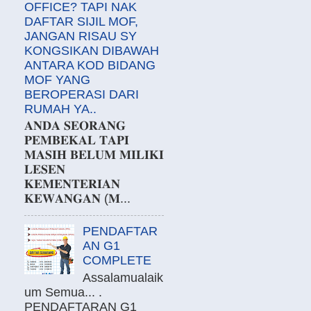
OFFICE? TAPI NAK
DAFTAR SIJIL MOF,
JANGAN RISAU SY
KONGSIKAN DIBAWAH
ANTARA KOD BIDANG
MOF YANG
BEROPERASI DARI
RUMAH YA..
𝐀𝐍𝐃𝐀 𝐒𝐄𝐎𝐑𝐀𝐍𝐆
𝐏𝐄𝐌𝐁𝐄𝐊𝐀𝐋 𝐓𝐀𝐏𝐈
𝐌𝐀𝐒𝐈𝐇 𝐁𝐄𝐋𝐔𝐌 𝐌𝐈𝐋𝐈𝐊𝐈
𝐋𝐄𝐒𝐄𝐍
𝐊𝐄𝐌𝐄𝐍𝐓𝐄𝐑𝐈𝐀𝐍
𝐊𝐄𝐖𝐀𝐍𝐆𝐀𝐍 (𝐌...
PENDAFTAR
AN G1
COMPLETE
Assalamualaik
um Semua... .
PENDAFTARAN G1