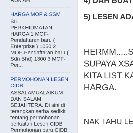
4) DAH BUA
RUMAH
HARGA MOF & SSM
5) LESEN AD
BIL
PERKHIDMATAN
HARGA 1 MOF-
Pendaftaran baru (
Enterprise ) 1050 2
HERMM.....
MOF-Pendaftaran baru (
Sdn Bhd) 1300 3 MOF-
SUPAYA XS
Per...
KITA LIST 
PERMOHONAN LESEN
CIDB
HARGA.
ASSALAMUALAIKUM
DAN SALAM
SEJAHTERA. Di sini di
terangkan serba sedikit
tentang permohonan
NAK TAHU LE
berkaitan Lesen CIDB
Permohonan baru CIDB