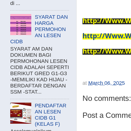
di ...
SYARAT DAN
http://Www.W
HARGA
PERMOHON
http://Www.W
AN LESEN
CIDB
SYARAT AM DAN
http://Www.W
DOKUMEN BAGI
PERMOHONAN LESEN
CIDB ADALAH SEPERTI
BERIKUT GRED G1-G3
-MEMILIKI KAD HIJAU -
at
March 06, 2025
BERDAFTAR DENGAN
SSM -STAT...
No comments:
PENDAFTAR
AN LESEN
Post a Comme
CIDB G1
(KELAS F)