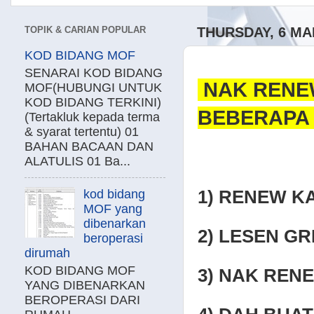
TOPIK & CARIAN POPULAR
THURSDAY, 6 MA
KOD BIDANG MOF
SENARAI KOD BIDANG
NAK RENEW
MOF(HUBUNGI UNTUK
KOD BIDANG TERKINI)
BEBERAPA 
(Tertakluk kepada terma
& syarat tertentu) 01
BAHAN BACAAN DAN
ALATULIS 01 Ba...
1) RENEW K
kod bidang
MOF yang
dibenarkan
2) LESEN G
beroperasi
dirumah
KOD BIDANG MOF
3) NAK REN
YANG DIBENARKAN
BEROPERASI DARI