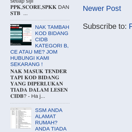
setiap sijil
𝐏𝐏𝐊,𝐒𝐂𝐎𝐑𝐄,𝐒𝐏𝐊𝐊 DAN
Newer Post
𝐒𝐓𝐁 ...
Subscribe to:
NAK TAMBAH
KOD BIDANG
CIDB
KATEGORI B,
CE ATAU ME? JOM
HUBUNGI KAMI
SEKARANG !
𝐍𝐀𝐊 𝐌𝐀𝐒𝐔𝐊 𝐓𝐄𝐍𝐃𝐄𝐑
𝐓𝐀𝐏𝐈 𝐊𝐎𝐃 𝐁𝐈𝐃𝐀𝐍𝐆
𝐘𝐀𝐍𝐆 𝐃𝐈𝐏𝐄𝐑𝐋𝐔𝐊𝐀𝐍
𝐓𝐈𝐀𝐃𝐀 𝐃𝐀𝐋𝐀𝐌 𝐋𝐄𝐒𝐄𝐍
𝐂𝐈𝐃𝐁? - Ha j...
SSM ANDA
ALAMAT
RUMAH?
ANDA TIADA