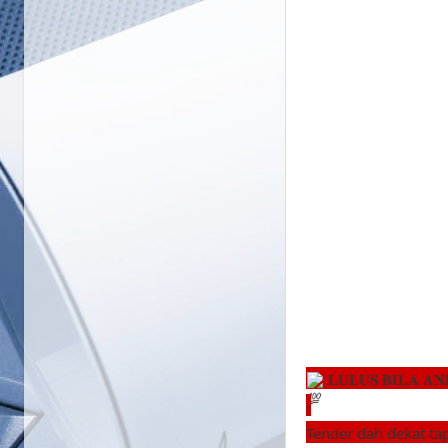
𝐉𝐀𝐌𝐈𝐍𝐀𝐍
𝐋𝐔𝐋𝐔𝐒 𝐁𝐈𝐋𝐀 𝐀
-
Tender dah dekat t