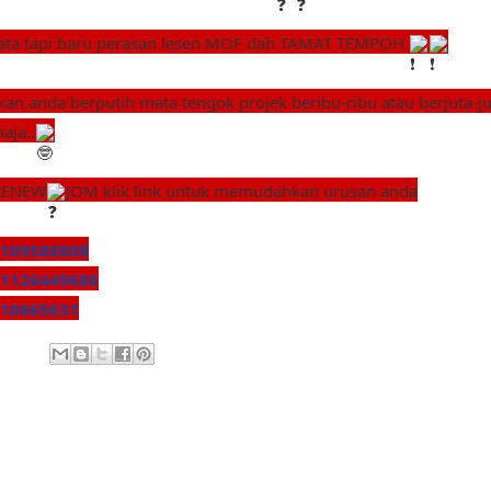
ata tapi baru perasan lesen MOF dah TAMAT TEMPOH
kan anda berputih mata tengok projek beribu-ribu atau berjuta-j
aja..
RENEW
JOM klik link untuk memudahkan urusan anda
109588808
1126449686
10665631