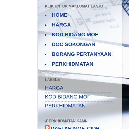
KLIK UNTUK MAKLUMAT LANJUT
HOME
HARGA
KOD BIDANG MOF
DOC SOKONGAN
BORANG PERTANYAAN
PERKHIDMATAN
LABELS
HARGA
KOD BIDANG MOF
PERKHIDMATAN
-PERKHIDMATAN KAMI-
DAFTAR MOF, CIDB,