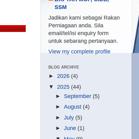
SSM
Jadikan kami sebagai Rakan
Perniagaan anda. Sila
uta disambar
email/tel/isi enquiry form
untuk sebarang pertanyaan.
View my complete profile
BLOG ARCHIVE
►
2026
(4)
▼
2025
(44)
►
September
(5)
►
August
(4)
►
July
(5)
►
June
(1)
▼
May
(9)