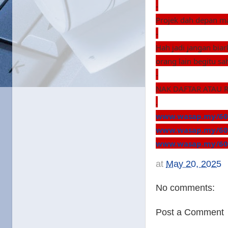
-
Projek dah depan m
-
Hah jadi jangan biar
orang lain begitu sah
-
NAK DAFTAR ATAU 
.
www.wasap.my/60
www.wasap.my/60
www.wasap.my/60
at
May 20, 2025
No comments:
Post a Comment