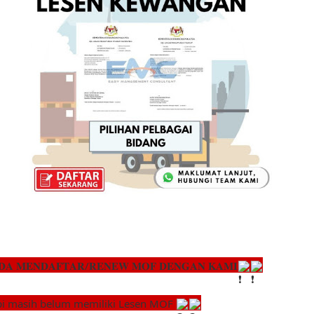
𝐃𝐀 𝐌𝐄𝐍𝐃𝐀𝐅𝐓𝐀𝐑/𝐑𝐄𝐍𝐄𝐖 𝐌𝐎𝐅 𝐃𝐄𝐍𝐆𝐀𝐍 𝐊𝐀𝐌𝐈
api masih belum memiliki Lesen MOF