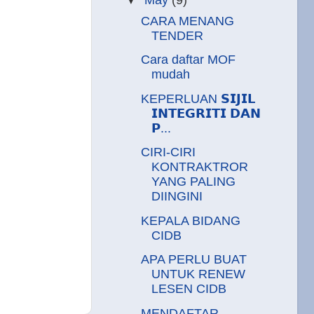
CARA MENANG
TENDER
Cara daftar MOF
mudah
KEPERLUAN 𝗦𝗜𝗝𝗜𝗟
𝗜𝗡𝗧𝗘𝗚𝗥𝗜𝗧𝗜 𝗗𝗔𝗡
𝗣...
CIRI-CIRI
KONTRAKTROR
YANG PALING
DIINGINI
KEPALA BIDANG
CIDB
APA PERLU BUAT
UNTUK RENEW
LESEN CIDB
MENDAFTAR