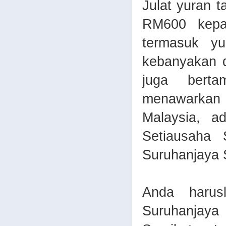
Julat yuran t
RM600 kepa
termasuk yu
kebanyakan d
juga berta
menawarkan 
Malaysia, a
Setiausaha 
Suruhanjaya S
Anda harus
Suruhanjaya