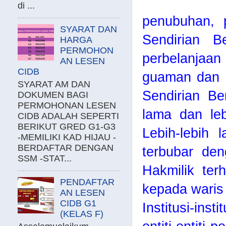
di ...
penubuhan, 
SYARAT DAN
Sendirian 
HARGA
PERMOHON
perbelanjaan
AN LESEN
CIDB
guaman dan k
SYARAT AM DAN
Sendirian B
DOKUMEN BAGI
PERMOHONAN LESEN
lama dan leb
CIDB ADALAH SEPERTI
BERIKUT GRED G1-G3
Lebih-lebih 
-MEMILIKI KAD HIJAU -
BERDAFTAR DENGAN
terbubar de
SSM -STAT...
Hakmilik ter
PENDAFTAR
kepada waris 
AN LESEN
CIDB G1
Institusi-ins
(KELAS F)