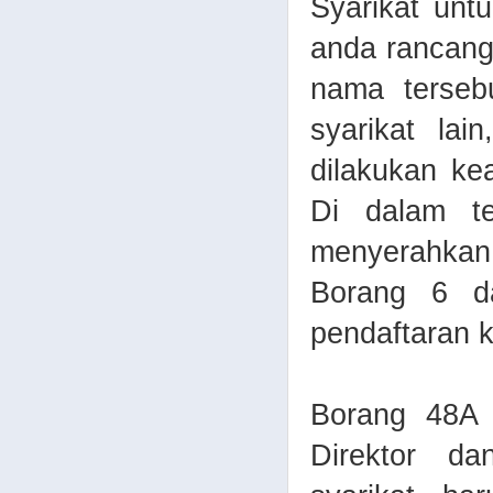
Syarikat un
anda rancang
nama terseb
syarikat la
dilakukan ke
Di dalam t
menyerahkan
Borang 6 d
pendaftaran 
Borang 48A 
Direktor d