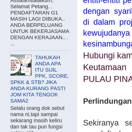
entiti-entiti
Assalamualaikum,
Selamat Petang. .
dengan syari
PENDAFTARAN G1
MASIH LAGI DIBUKA..
di dalam pro
ANDA BERPELUANG
UNTUK BEKERJASAMA
kewujudan
DENGAN KERAJAAN.. .
kesinambunga
...
Hubungi kam
TAHUKAH
ANDA APA
Keutamaan d
ITU SIJIL
PPK, SCORE,
PULAU PIN
SPKK & STB? JIKA
ANDA KURANG PASTI
JOM KITA TENGOK
Perlindungan
SAMA2
Selalu orang dok sebut
nama ni,tapi sampai
sekarang masih keliru
Sekiranya s
dan tak tau pun fungsi