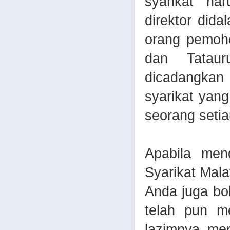
syarikat ha
direktor did
orang pemoh
dan Tataur
dicadangkan 
syarikat yan
seorang setia
Apabila men
Syarikat Mala
Anda juga bo
telah pun me
lazimnya mer