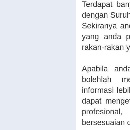
Terdapat bany
dengan Suruh
Sekiranya an
yang anda pa
rakan-rakan 
Apabila and
bolehlah m
informasi leb
dapat menge
profesiona
bersesuaian 