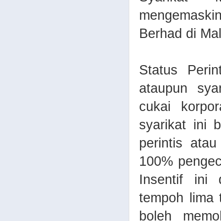
mengemaskinik
Berhad di Mal
Status Peri
ataupun syar
cukai korpo
syarikat ini
perintis ata
100% pengecu
Insentif ini
tempoh lima 
boleh memoh