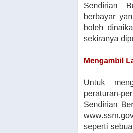
Sendirian 
berbayar yan
boleh dinaik
sekiranya dip
Mengambil L
Untuk meng
peraturan-pe
Sendirian Be
www.ssm.gov
seperti sebu