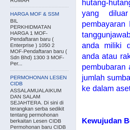
RUMAH
hutang-hutan
yang dilua
HARGA MOF & SSM
BIL
pembayaran b
PERKHIDMATAN
HARGA 1 MOF-
tanggunjawab
Pendaftaran baru (
anda miliki 
Enterprise ) 1050 2
MOF-Pendaftaran baru (
anda atau ra
Sdn Bhd) 1300 3 MOF-
Per...
pembubaran at
jumlah sumba
PERMOHONAN LESEN
CIDB
ke dalam aset
ASSALAMUALAIKUM
DAN SALAM
SEJAHTERA. Di sini di
terangkan serba sedikit
tentang permohonan
Kewujudan Be
berkaitan Lesen CIDB
Permohonan baru CIDB