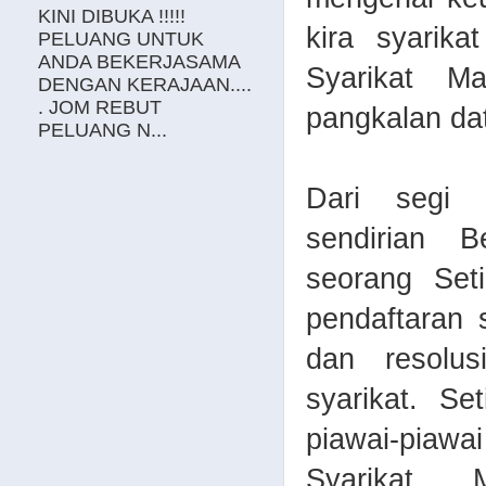
KINI DIBUKA !!!!!
kira syarika
PELUANG UNTUK
ANDA BEKERJASAMA
Syarikat M
DENGAN KERAJAAN....
. JOM REBUT
pangkalan dat
PELUANG N...
Dari segi u
sendirian B
seorang Set
pendaftaran s
dan resolus
syarikat. Se
piawai-piawa
Syarikat 