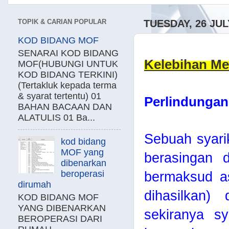
TOPIK & CARIAN POPULAR
TUESDAY, 26 JUL
KOD BIDANG MOF
SENARAI KOD BIDANG
Kelebihan Me
MOF(HUBUNGI UNTUK
KOD BIDANG TERKINI)
(Tertakluk kepada terma
& syarat tertentu) 01
Perlindungan L
BAHAN BACAAN DAN
ALATULIS 01 Ba...
Sebuah syarik
kod bidang
MOF yang
berasingan da
dibenarkan
beroperasi
bermaksud as
dirumah
dihasilkan) 
KOD BIDANG MOF
YANG DIBENARKAN
sekiranya s
BEROPERASI DARI