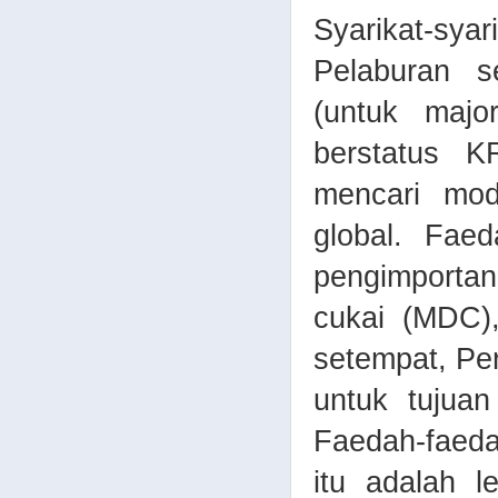
Syarikat-sy
Pelaburan 
(untuk major
berstatus 
mencari mo
global. Faed
pengimporta
cukai (MDC)
setempat, Pe
untuk tujuan
Faedah-faeda
itu adalah 