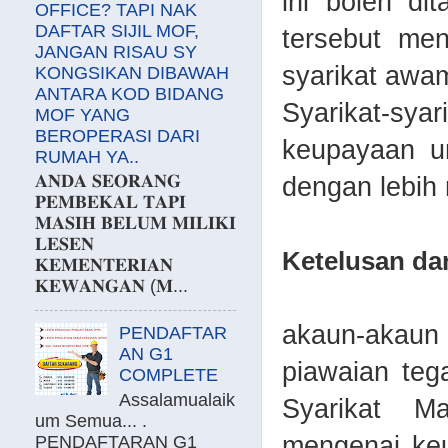
ini boleh di
OFFICE? TAPI NAK
DAFTAR SIJIL MOF,
tersebut men
JANGAN RISAU SY
syarikat awa
KONGSIKAN DIBAWAH
ANTARA KOD BIDANG
Syarikat-sya
MOF YANG
BEROPERASI DARI
keupayaan u
RUMAH YA..
𝐀𝐍𝐃𝐀 𝐒𝐄𝐎𝐑𝐀𝐍𝐆
dengan lebih
𝐏𝐄𝐌𝐁𝐄𝐊𝐀𝐋 𝐓𝐀𝐏𝐈
𝐌𝐀𝐒𝐈𝐇 𝐁𝐄𝐋𝐔𝐌 𝐌𝐈𝐋𝐈𝐊𝐈
𝐋𝐄𝐒𝐄𝐍
Ketelusan da
𝐊𝐄𝐌𝐄𝐍𝐓𝐄𝐑𝐈𝐀𝐍
𝐊𝐄𝐖𝐀𝐍𝐆𝐀𝐍 (𝐌...
akaun-akaun
PENDAFTAR
AN G1
piawaian teg
COMPLETE
Assalamualaik
Syarikat M
um Semua... .
mengenai keu
PENDAFTARAN G1