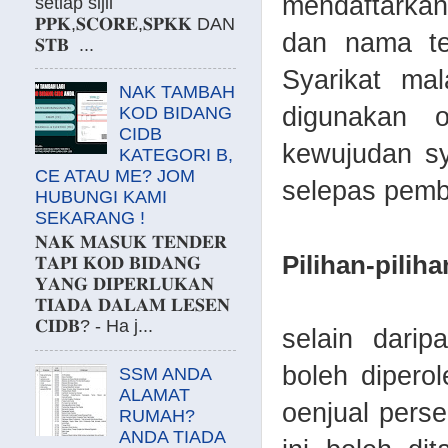
mendaftarka
setiap sijil
𝐏𝐏𝐊,𝐒𝐂𝐎𝐑𝐄,𝐒𝐏𝐊𝐊 DAN
dan nama ter
𝐒𝐓𝐁 ...
Syarikat ma
NAK TAMBAH
digunakan o
KOD BIDANG
CIDB
kewujudan s
KATEGORI B,
CE ATAU ME? JOM
selepas pemb
HUBUNGI KAMI
SEKARANG !
𝐍𝐀𝐊 𝐌𝐀𝐒𝐔𝐊 𝐓𝐄𝐍𝐃𝐄𝐑
Pilihan-pilih
𝐓𝐀𝐏𝐈 𝐊𝐎𝐃 𝐁𝐈𝐃𝐀𝐍𝐆
𝐘𝐀𝐍𝐆 𝐃𝐈𝐏𝐄𝐑𝐋𝐔𝐊𝐀𝐍
𝐓𝐈𝐀𝐃𝐀 𝐃𝐀𝐋𝐀𝐌 𝐋𝐄𝐒𝐄𝐍
𝐂𝐈𝐃𝐁? - Ha j...
selain dari
boleh diperol
SSM ANDA
ALAMAT
oenjual perse
RUMAH?
ANDA TIADA