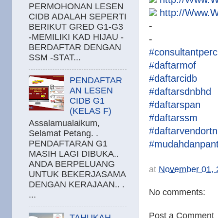
PERMOHONAN LESEN
http://Www.
CIDB ADALAH SEPERTI
-
BERIKUT GRED G1-G3
-MEMILIKI KAD HIJAU -
-
BERDAFTAR DENGAN
#consultantper
SSM -STAT...
#daftarmof
#daftarcidb
PENDAFTAR
AN LESEN
#daftarsdnbhd
CIDB G1
#daftarspan
(KELAS F)
#daftarssm
Assalamualaikum,
#daftarvendort
Selamat Petang. .
PENDAFTARAN G1
#mudahdanpan
MASIH LAGI DIBUKA..
ANDA BERPELUANG
at
November 01, 
UNTUK BEKERJASAMA
DENGAN KERAJAAN.. .
No comments:
...
Post a Comment
TAHUKAH