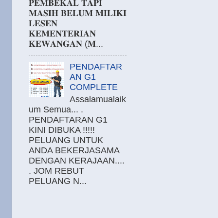
𝐏𝐄𝐌𝐁𝐄𝐊𝐀𝐋 𝐓𝐀𝐏𝐈
𝐌𝐀𝐒𝐈𝐇 𝐁𝐄𝐋𝐔𝐌 𝐌𝐈𝐋𝐈𝐊𝐈
𝐋𝐄𝐒𝐄𝐍
𝐊𝐄𝐌𝐄𝐍𝐓𝐄𝐑𝐈𝐀𝐍
𝐊𝐄𝐖𝐀𝐍𝐆𝐀𝐍 (𝐌...
PENDAFTAR
AN G1
COMPLETE
Assalamualaik
um Semua... .
PENDAFTARAN G1
KINI DIBUKA !!!!!
PELUANG UNTUK
ANDA BEKERJASAMA
DENGAN KERAJAAN....
. JOM REBUT
PELUANG N...