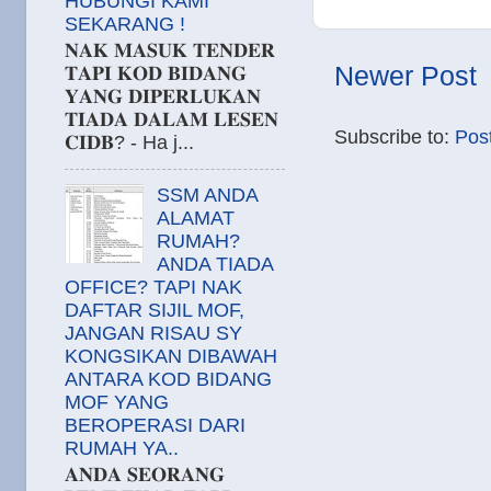
HUBUNGI KAMI
SEKARANG !
𝐍𝐀𝐊 𝐌𝐀𝐒𝐔𝐊 𝐓𝐄𝐍𝐃𝐄𝐑
Newer Post
𝐓𝐀𝐏𝐈 𝐊𝐎𝐃 𝐁𝐈𝐃𝐀𝐍𝐆
𝐘𝐀𝐍𝐆 𝐃𝐈𝐏𝐄𝐑𝐋𝐔𝐊𝐀𝐍
𝐓𝐈𝐀𝐃𝐀 𝐃𝐀𝐋𝐀𝐌 𝐋𝐄𝐒𝐄𝐍
Subscribe to:
Pos
𝐂𝐈𝐃𝐁? - Ha j...
SSM ANDA
ALAMAT
RUMAH?
ANDA TIADA
OFFICE? TAPI NAK
DAFTAR SIJIL MOF,
JANGAN RISAU SY
KONGSIKAN DIBAWAH
ANTARA KOD BIDANG
MOF YANG
BEROPERASI DARI
RUMAH YA..
𝐀𝐍𝐃𝐀 𝐒𝐄𝐎𝐑𝐀𝐍𝐆