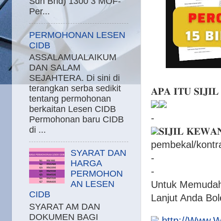
Sdn Bhd) 1300 3 MOF-
Per...
PERMOHONAN LESEN
CIDB
ASSALAMUALAIKUM
DAN SALAM
SEJAHTERA. Di sini di
terangkan serba sedikit
𝐀𝐏𝐀 𝐈𝐓𝐔 𝐒𝐈𝐉
tentang permohonan
berkaitan Lesen CIDB
-
Permohonan baru CIDB
di ...
𝐒𝐈𝐉𝐈𝐋 𝐊𝐄𝐖
pembekal/kontr
SYARAT DAN
-
HARGA
-
PERMOHON
Untuk Memudah
AN LESEN
CIDB
Lanjut Anda Bo
SYARAT AM DAN
DOKUMEN BAGI
http://Www.