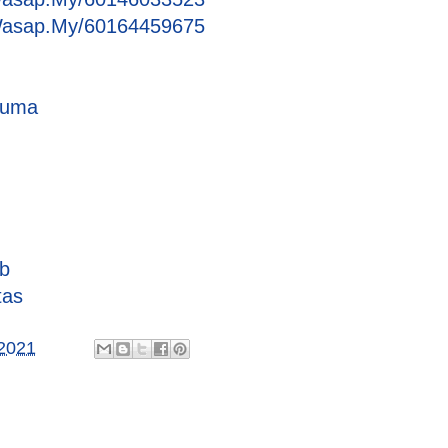
Wasap.My/60164459675
cuma
nb
tas
2021