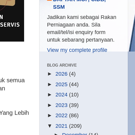
SSM
Jadikan kami sebagai Rakan
Perniagaan anda. Sila
email/tel/isi enquiry form
untuk sebarang pertanyaan.
View my complete profile
BLOG ARCHIVE
►
2026
(4)
 untuk semua
►
2025
(44)
an
►
2024
(10)
►
2023
(39)
Yang Lebih
►
2022
(86)
▼
2021
(209)
►
December
(14)