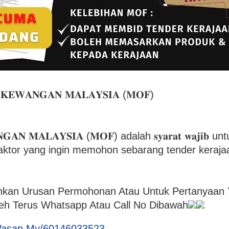
𝐋 𝐊𝐄𝐖𝐀𝐍𝐆𝐀𝐍 𝐌𝐀𝐋𝐀𝐘𝐒𝐈𝐀 (𝐌𝐎𝐅)
𝐍𝐆𝐀𝐍 𝐌𝐀𝐋𝐀𝐘𝐒𝐈𝐀 (𝐌𝐎𝐅) adalah 𝐬𝐲𝐚𝐫𝐚𝐭 𝐰𝐚𝐣𝐢𝐛
aktor yang ingin memohon sebarang tender keraja
kan Urusan Permohonan Atau Untuk Pertanyaan 
leh Terus Whatsapp Atau Call No Dibawah
Wasap.My/60146033523