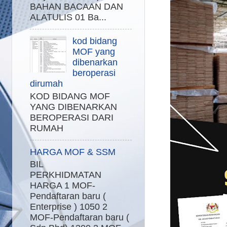
BAHAN BACAAN DAN
ALATULIS 01 Ba...
kod bidang
MOF yang
dibenarkan
beroperasi
dirumah
KOD BIDANG MOF
YANG DIBENARKAN
BEROPERASI DARI
RUMAH
HARGA MOF & SSM
BIL
PERKHIDMATAN
HARGA 1 MOF-
Pendaftaran baru (
Enterprise ) 1050 2
MOF-Pendaftaran baru (