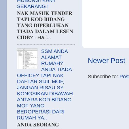
HUBUNGI KAMI
SEKARANG !
𝐍𝐀𝐊 𝐌𝐀𝐒𝐔𝐊 𝐓𝐄𝐍𝐃𝐄𝐑
𝐓𝐀𝐏𝐈 𝐊𝐎𝐃 𝐁𝐈𝐃𝐀𝐍𝐆
𝐘𝐀𝐍𝐆 𝐃𝐈𝐏𝐄𝐑𝐋𝐔𝐊𝐀𝐍
𝐓𝐈𝐀𝐃𝐀 𝐃𝐀𝐋𝐀𝐌 𝐋𝐄𝐒𝐄𝐍
𝐂𝐈𝐃𝐁? - Ha j...
SSM ANDA
ALAMAT
Newer Post
RUMAH?
ANDA TIADA
OFFICE? TAPI NAK
Subscribe to:
Pos
DAFTAR SIJIL MOF,
JANGAN RISAU SY
KONGSIKAN DIBAWAH
ANTARA KOD BIDANG
MOF YANG
BEROPERASI DARI
RUMAH YA..
𝐀𝐍𝐃𝐀 𝐒𝐄𝐎𝐑𝐀𝐍𝐆