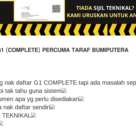
𝟭 (𝗖𝗢𝗠𝗣𝗟𝗘𝗧𝗘) 𝗣𝗘𝗥𝗖𝗨𝗠𝗔 𝗧𝗔𝗥𝗔𝗙 𝗕𝗨𝗠𝗜𝗣𝗨𝗧𝗘𝗥𝗔
g nak daftar G1 COMPLETE tapi ada masalah sepe
pi tak tahu guna sistem
men apa yg perlu disediakan
nak daftar sendiri
L TEKNIKAL