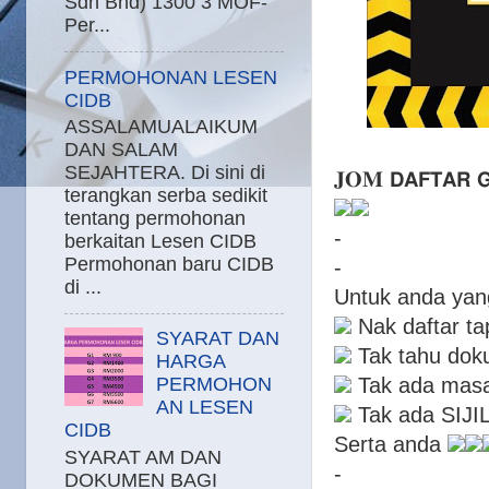
Sdn Bhd) 1300 3 MOF-
Per...
PERMOHONAN LESEN
CIDB
ASSALAMUALAIKUM
DAN SALAM
SEJAHTERA. Di sini di
𝐉𝐎𝐌 𝗗𝗔𝗙𝗧𝗔𝗥 𝗚
terangkan serba sedikit
tentang permohonan
-
berkaitan Lesen CIDB
Permohonan baru CIDB
-
di ...
Untuk anda yan
Nak daftar ta
SYARAT DAN
Tak tahu doku
HARGA
Tak ada masa 
PERMOHON
AN LESEN
Tak ada SIJI
CIDB
Serta anda
SYARAT AM DAN
-
DOKUMEN BAGI