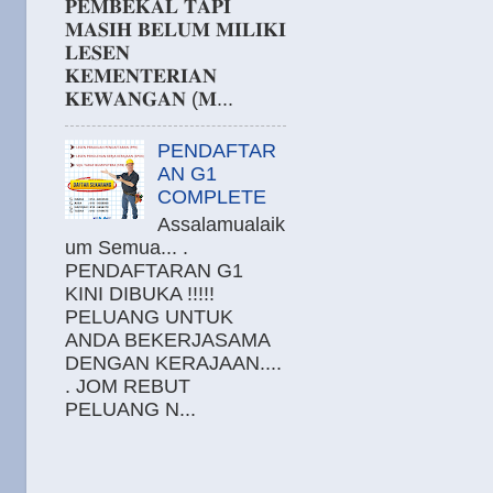
𝐏𝐄𝐌𝐁𝐄𝐊𝐀𝐋 𝐓𝐀𝐏𝐈
𝐌𝐀𝐒𝐈𝐇 𝐁𝐄𝐋𝐔𝐌 𝐌𝐈𝐋𝐈𝐊𝐈
𝐋𝐄𝐒𝐄𝐍
𝐊𝐄𝐌𝐄𝐍𝐓𝐄𝐑𝐈𝐀𝐍
𝐊𝐄𝐖𝐀𝐍𝐆𝐀𝐍 (𝐌...
PENDAFTAR
AN G1
COMPLETE
Assalamualaik
um Semua... .
PENDAFTARAN G1
KINI DIBUKA !!!!!
PELUANG UNTUK
ANDA BEKERJASAMA
DENGAN KERAJAAN....
. JOM REBUT
PELUANG N...