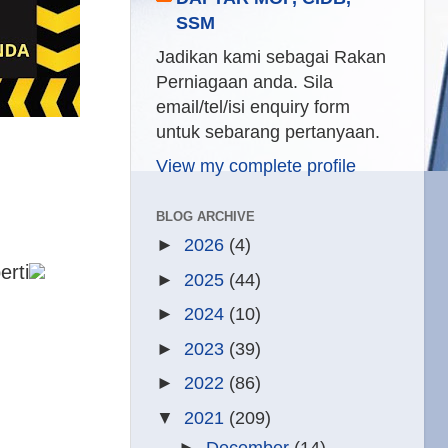
SSM
Jadikan kami sebagai Rakan
Perniagaan anda. Sila
email/tel/isi enquiry form
untuk sebarang pertanyaan.
View my complete profile
BLOG ARCHIVE
►
2026
(4)
rti
►
2025
(44)
►
2024
(10)
►
2023
(39)
►
2022
(86)
▼
2021
(209)
►
December
(14)