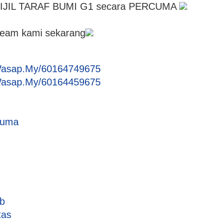
SIJIL TARAF BUMI G1 secara PERCUMA
team kami sekarang
Wasap.My/60164749675
Wasap.My/60164459675
cuma
nb
tas