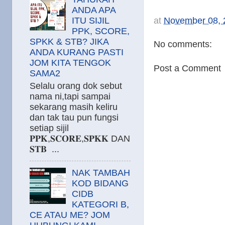
ANDA APA
at
November 08, 
ITU SIJIL
PPK, SCORE,
SPKK & STB? JIKA
No comments:
ANDA KURANG PASTI
JOM KITA TENGOK
Post a Comment
SAMA2
Selalu orang dok sebut
nama ni,tapi sampai
sekarang masih keliru
dan tak tau pun fungsi
setiap sijil
𝐏𝐏𝐊,𝐒𝐂𝐎𝐑𝐄,𝐒𝐏𝐊𝐊 DAN
𝐒𝐓𝐁 ...
NAK TAMBAH
KOD BIDANG
CIDB
KATEGORI B,
CE ATAU ME? JOM