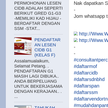
Nak dapatkan 
PERMOHONAN LESEN
CIDB ADALAH SEPERTI
-
BERIKUT GRED G1-G3
Jom whatsapp 
-MEMILIKI KAD HIJAU -
BERDAFTAR DENGAN
SSM -STAT...
http://Www.
PENDAFTAR
http://Www.
AN LESEN
-
CIDB G1
-
(KELAS F)
#consultantper
Assalamualaikum,
Selamat Petang. .
#daftarmof
PENDAFTARAN G1
#daftarcidb
MASIH LAGI DIBUKA..
#daftarsdnbhd
ANDA BERPELUANG
#daftarspan
UNTUK BEKERJASAMA
DENGAN KERAJAAN.. .
#daftarssm
...
#daftarvendort
#mudahdanpan
TAHUKAH