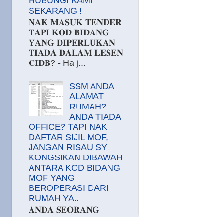
HUBUNGI KAMI
SEKARANG !
𝐍𝐀𝐊 𝐌𝐀𝐒𝐔𝐊 𝐓𝐄𝐍𝐃𝐄𝐑
𝐓𝐀𝐏𝐈 𝐊𝐎𝐃 𝐁𝐈𝐃𝐀𝐍𝐆
𝐘𝐀𝐍𝐆 𝐃𝐈𝐏𝐄𝐑𝐋𝐔𝐊𝐀𝐍
𝐓𝐈𝐀𝐃𝐀 𝐃𝐀𝐋𝐀𝐌 𝐋𝐄𝐒𝐄𝐍
𝐂𝐈𝐃𝐁? - Ha j...
SSM ANDA
ALAMAT
RUMAH?
ANDA TIADA
OFFICE? TAPI NAK
DAFTAR SIJIL MOF,
JANGAN RISAU SY
KONGSIKAN DIBAWAH
ANTARA KOD BIDANG
MOF YANG
BEROPERASI DARI
RUMAH YA..
𝐀𝐍𝐃𝐀 𝐒𝐄𝐎𝐑𝐀𝐍𝐆