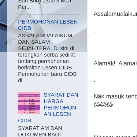
Sdn Bhd) 1300 3 MOF-
Per...
Assalamualaiku
PERMOHONAN LESEN
CIDB
.
ASSALAMUALAIKUM
DAN SALAM
SEJAHTERA. Di sini di
terangkan serba sedikit
tentang permohonan
Alamak‼️ Alamak
berkaitan Lesen CIDB
Permohonan baru CIDB
.
di ...
SYARAT DAN
Nak masuk tend
HARGA
😱😱😱
PERMOHON
AN LESEN
CIDB
.
SYARAT AM DAN
DOKUMEN BAGI