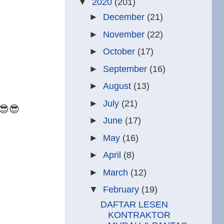
▼
2020
(201)
►
December
(21)
►
November
(22)
►
October
(17)
►
September
(16)
►
August
(13)
►
July
(21)
😎😎
►
June
(17)
►
May
(16)
►
April
(8)
►
March
(12)
▼
February
(19)
DAFTAR LESEN
KONTRAKTOR