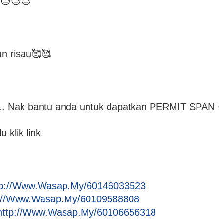
😓😓😓
n risau🥰🥰
a.. Nak bantu anda untuk dapatkan PERMIT SPAN 
 klik link
tp://Www.Wasap.My/60146033523
p://Www.Wasap.My/60109588808
http://Www.Wasap.My/60106656318