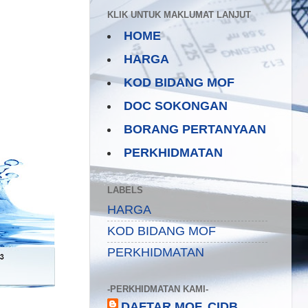
KLIK UNTUK MAKLUMAT LANJUT
HOME
HARGA
KOD BIDANG MOF
DOC SOKONGAN
BORANG PERTANYAAN
PERKHIDMATAN
LABELS
HARGA
KOD BIDANG MOF
PERKHIDMATAN
-PERKHIDMATAN KAMI-
DAFTAR MOF, CIDB,