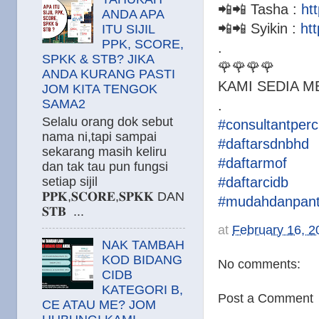
📲📲 Tasha :
ht
ANDA APA
📲📲 Syikin :
ht
ITU SIJIL
PPK, SCORE,
.
SPKK & STB? JIKA
🌹🌹🌹🌹
ANDA KURANG PASTI
KAMI SEDIA 
JOM KITA TENGOK
SAMA2
.
Selalu orang dok sebut
#consultantper
nama ni,tapi sampai
#daftarsdnbhd
sekarang masih keliru
#daftarmof
dan tak tau pun fungsi
setiap sijil
#daftarcidb
𝐏𝐏𝐊,𝐒𝐂𝐎𝐑𝐄,𝐒𝐏𝐊𝐊 DAN
#mudahdanpan
𝐒𝐓𝐁 ...
at
February 16, 2
NAK TAMBAH
KOD BIDANG
No comments:
CIDB
KATEGORI B,
Post a Comment
CE ATAU ME? JOM