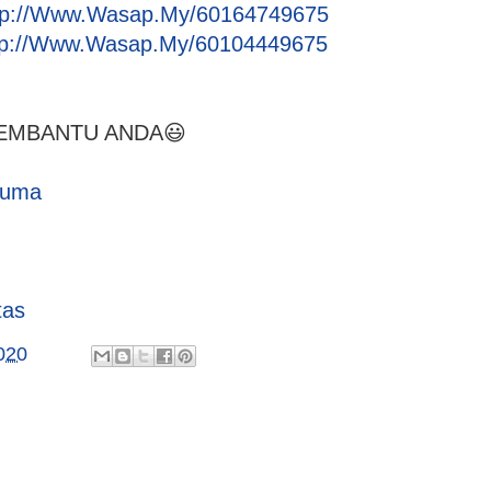
tp://Www.Wasap.My/60164749675
tp://Www.Wasap.My/60104449675
MEMBANTU ANDA😃
cuma
tas
020