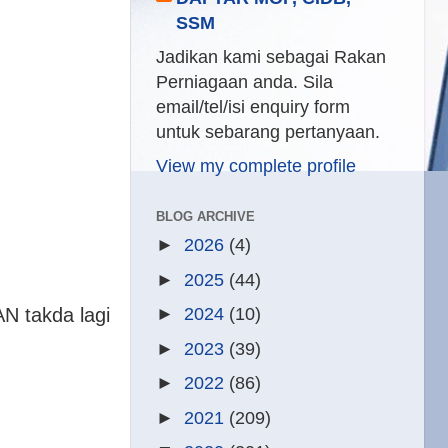
SSM
Jadikan kami sebagai Rakan
Perniagaan anda. Sila
email/tel/isi enquiry form
untuk sebarang pertanyaan.
View my complete profile
BLOG ARCHIVE
►
2026
(4)
►
2025
(44)
N takda lagi
►
2024
(10)
►
2023
(39)
►
2022
(86)
►
2021
(209)