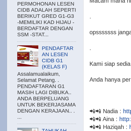
Macam mana ni
PERMOHONAN LESEN
CIDB ADALAH SEPERTI
.
BERIKUT GRED G1-G3
-MEMILIKI KAD HIJAU -
BERDAFTAR DENGAN
opsssssss janga
SSM -STAT...
.
PENDAFTAR
AN LESEN
CIDB G1
Kami siap sedi
(KELAS F)
Assalamualaikum,
Anda hanya perlu
Selamat Petang. .
PENDAFTARAN G1
MASIH LAGI DIBUKA..
ANDA BERPELUANG
UNTUK BEKERJASAMA
📲📲 Nadia :
ht
DENGAN KERAJAAN.. .
...
📲📲 Aina :
htt
📲📲 Haziqah :
TAHUKAH