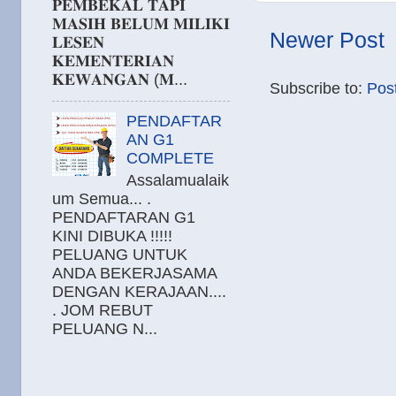
𝐏𝐄𝐌𝐁𝐄𝐊𝐀𝐋 𝐓𝐀𝐏𝐈
𝐌𝐀𝐒𝐈𝐇 𝐁𝐄𝐋𝐔𝐌 𝐌𝐈𝐋𝐈𝐊𝐈
Newer Post
𝐋𝐄𝐒𝐄𝐍
𝐊𝐄𝐌𝐄𝐍𝐓𝐄𝐑𝐈𝐀𝐍
𝐊𝐄𝐖𝐀𝐍𝐆𝐀𝐍 (𝐌...
Subscribe to:
Pos
PENDAFTAR
AN G1
COMPLETE
Assalamualaik
um Semua... .
PENDAFTARAN G1
KINI DIBUKA !!!!!
PELUANG UNTUK
ANDA BEKERJASAMA
DENGAN KERAJAAN....
. JOM REBUT
PELUANG N...