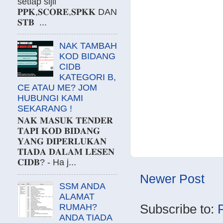
setiap sijil
𝐏𝐏𝐊,𝐒𝐂𝐎𝐑𝐄,𝐒𝐏𝐊𝐊 DAN
𝐒𝐓𝐁 ...
NAK TAMBAH
KOD BIDANG
CIDB
KATEGORI B,
CE ATAU ME? JOM
HUBUNGI KAMI
SEKARANG !
𝐍𝐀𝐊 𝐌𝐀𝐒𝐔𝐊 𝐓𝐄𝐍𝐃𝐄𝐑
𝐓𝐀𝐏𝐈 𝐊𝐎𝐃 𝐁𝐈𝐃𝐀𝐍𝐆
𝐘𝐀𝐍𝐆 𝐃𝐈𝐏𝐄𝐑𝐋𝐔𝐊𝐀𝐍
𝐓𝐈𝐀𝐃𝐀 𝐃𝐀𝐋𝐀𝐌 𝐋𝐄𝐒𝐄𝐍
𝐂𝐈𝐃𝐁? - Ha j...
Newer Post
SSM ANDA
ALAMAT
Subscribe to:
RUMAH?
ANDA TIADA