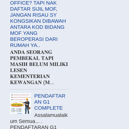
OFFICE? TAPI NAK
DAFTAR SIJIL MOF,
JANGAN RISAU SY
KONGSIKAN DIBAWAH
ANTARA KOD BIDANG
MOF YANG
BEROPERASI DARI
RUMAH YA..
𝐀𝐍𝐃𝐀 𝐒𝐄𝐎𝐑𝐀𝐍𝐆
𝐏𝐄𝐌𝐁𝐄𝐊𝐀𝐋 𝐓𝐀𝐏𝐈
𝐌𝐀𝐒𝐈𝐇 𝐁𝐄𝐋𝐔𝐌 𝐌𝐈𝐋𝐈𝐊𝐈
𝐋𝐄𝐒𝐄𝐍
𝐊𝐄𝐌𝐄𝐍𝐓𝐄𝐑𝐈𝐀𝐍
𝐊𝐄𝐖𝐀𝐍𝐆𝐀𝐍 (𝐌...
PENDAFTAR
AN G1
COMPLETE
Assalamualaik
um Semua... .
PENDAFTARAN G1