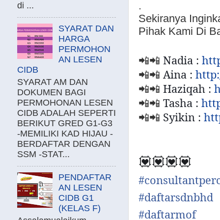
.
di ...
Sekiranya Ingin
SYARAT DAN
Pihak Kami Di B
HARGA
PERMOHON
Nadia :
htt
📲📲
AN LESEN
CIDB
Aina :
http
📲📲
SYARAT AM DAN
Haziqah :
h
📲📲
DOKUMEN BAGI
Tasha :
htt
📲📲
PERMOHONAN LESEN
CIDB ADALAH SEPERTI
Syikin :
ht
📲📲
BERIKUT GRED G1-G3
-MEMILIKI KAD HIJAU -
BERDAFTAR DENGAN
SSM -STAT...
💟💟💟💟
PENDAFTAR
#
consultantpe
AN LESEN
#
daftarsdnbhd
CIDB G1
(KELAS F)
#
daftarmof