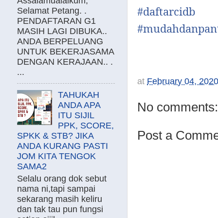
Assalamualaikum,
#
daftarcidb
Selamat Petang. .
PENDAFTARAN G1
#
mudahdanpan
MASIH LAGI DIBUKA..
ANDA BERPELUANG
UNTUK BEKERJASAMA
DENGAN KERAJAAN.. .
...
at
February 04, 202
TAHUKAH
No comments:
ANDA APA
ITU SIJIL
PPK, SCORE,
Post a Comme
SPKK & STB? JIKA
ANDA KURANG PASTI
JOM KITA TENGOK
SAMA2
Selalu orang dok sebut
nama ni,tapi sampai
sekarang masih keliru
dan tak tau pun fungsi