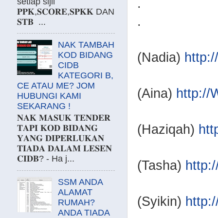
.
setiap sijil
𝐏𝐏𝐊,𝐒𝐂𝐎𝐑𝐄,𝐒𝐏𝐊𝐊 DAN
.
𝐒𝐓𝐁 ...
NAK TAMBAH
(Nadia)
http
KOD BIDANG
CIDB
KATEGORI B,
CE ATAU ME? JOM
(Aina)
http:/
HUBUNGI KAMI
SEKARANG !
𝐍𝐀𝐊 𝐌𝐀𝐒𝐔𝐊 𝐓𝐄𝐍𝐃𝐄𝐑
(Haziqah)
ht
𝐓𝐀𝐏𝐈 𝐊𝐎𝐃 𝐁𝐈𝐃𝐀𝐍𝐆
𝐘𝐀𝐍𝐆 𝐃𝐈𝐏𝐄𝐑𝐋𝐔𝐊𝐀𝐍
𝐓𝐈𝐀𝐃𝐀 𝐃𝐀𝐋𝐀𝐌 𝐋𝐄𝐒𝐄𝐍
𝐂𝐈𝐃𝐁? - Ha j...
(Tasha)
http
SSM ANDA
ALAMAT
(Syikin)
http
RUMAH?
ANDA TIADA