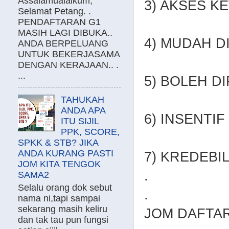
Assalamualaikum,
3) AKSES 
Selamat Petang. .
PENDAFTARAN G1
MASIH LAGI DIBUKA..
4) MUDAH D
ANDA BERPELUANG
UNTUK BEKERJASAMA
DENGAN KERAJAAN.. .
...
5) BOLEH DI
TAHUKAH
ANDA APA
6) INSENTI
ITU SIJIL
PPK, SCORE,
SPKK & STB? JIKA
ANDA KURANG PASTI
7) KREDEBI
JOM KITA TENGOK
.
SAMA2
Selalu orang dok sebut
.
nama ni,tapi sampai
sekarang masih keliru
JOM DAFTAR
dan tak tau pun fungsi