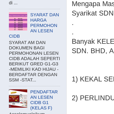
Mengapa Mas
di ...
Syarikat SDN
SYARAT DAN
HARGA
.
PERMOHON
.
AN LESEN
CIDB
Banyak KELEB
SYARAT AM DAN
DOKUMEN BAGI
SDN. BHD, An
PERMOHONAN LESEN
CIDB ADALAH SEPERTI
BERIKUT GRED G1-G3
-MEMILIKI KAD HIJAU -
BERDAFTAR DENGAN
1) KEKAL S
SSM -STAT...
PENDAFTAR
2) PERLIND
AN LESEN
CIDB G1
(KELAS F)