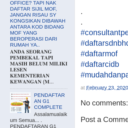
OFFICE? TAPI NAK
DAFTAR SIJIL MOF,
.
JANGAN RISAU SY
.
KONGSIKAN DIBAWAH
ANTARA KOD BIDANG
#consultantp
MOF YANG
BEROPERASI DARI
#daftarsdnbh
RUMAH YA..
𝐀𝐍𝐃𝐀 𝐒𝐄𝐎𝐑𝐀𝐍𝐆
#daftarmof
𝐏𝐄𝐌𝐁𝐄𝐊𝐀𝐋 𝐓𝐀𝐏𝐈
#daftarcidb
𝐌𝐀𝐒𝐈𝐇 𝐁𝐄𝐋𝐔𝐌 𝐌𝐈𝐋𝐈𝐊𝐈
𝐋𝐄𝐒𝐄𝐍
#mudahdanpa
𝐊𝐄𝐌𝐄𝐍𝐓𝐄𝐑𝐈𝐀𝐍
𝐊𝐄𝐖𝐀𝐍𝐆𝐀𝐍 (𝐌...
at
February 23, 202
PENDAFTAR
AN G1
No comments:
COMPLETE
Assalamualaik
Post a Comme
um Semua... .
PENDAFTARAN G1