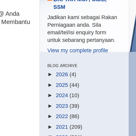
SSM
❓@ Anda
Jadikan kami sebagai Rakan
h Membantu
Perniagaan anda. Sila
email/tel/isi enquiry form
untuk sebarang pertanyaan.
View my complete profile
BLOG ARCHIVE
►
2026
(4)
►
2025
(44)
►
2024
(10)
►
2023
(39)
►
2022
(86)
►
2021
(209)