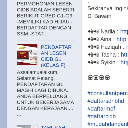
.
PERMOHONAN LESEN
Sekiranya Ingi
CIDB ADALAH SEPERTI
Di Bawah :
BERIKUT GRED G1-G3
-MEMILIKI KAD HIJAU -
BERDAFTAR DENGAN
📲📲 Nadia :
ht
SSM -STAT...
📲📲 Aina :
htt
📲📲 Haziqah :
PENDAFTAR
AN LESEN
📲📲 Tasha :
ht
CIDB G1
📲📲 Syikin :
ht
(KELAS F)
Assalamualaikum,
💟💟💟💟
Selamat Petang. .
PENDAFTARAN G1
MASIH LAGI DIBUKA..
#consultantper
ANDA BERPELUANG
#daftarsdnbhd
UNTUK BEKERJASAMA
#daftarmof
DENGAN KERAJAAN.. .
...
#daftarcidb
#mudahdanpan
TAHUKAH