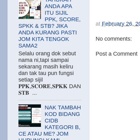
ANDA APA
ITU SIJIL
PPK, SCORE,
at
February 26, 2
SPKK & STB? JIKA
ANDA KURANG PASTI
No comments:
JOM KITA TENGOK
SAMA2
Selalu orang dok sebut
Post a Comment
nama ni,tapi sampai
sekarang masih keliru
dan tak tau pun fungsi
setiap sijil
𝐏𝐏𝐊,𝐒𝐂𝐎𝐑𝐄,𝐒𝐏𝐊𝐊 DAN
𝐒𝐓𝐁 ...
NAK TAMBAH
KOD BIDANG
CIDB
KATEGORI B,
CE ATAU ME? JOM