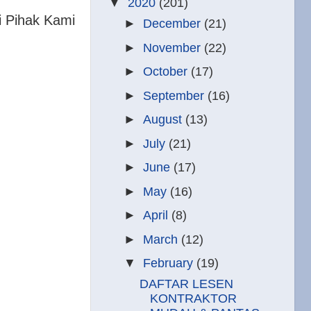
▼
2020
(201)
i Pihak Kami
►
December
(21)
►
November
(22)
►
October
(17)
►
September
(16)
►
August
(13)
►
July
(21)
►
June
(17)
►
May
(16)
►
April
(8)
►
March
(12)
▼
February
(19)
DAFTAR LESEN
KONTRAKTOR