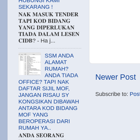
HUBUNGI KAMI
SEKARANG !
𝐍𝐀𝐊 𝐌𝐀𝐒𝐔𝐊 𝐓𝐄𝐍𝐃𝐄𝐑
𝐓𝐀𝐏𝐈 𝐊𝐎𝐃 𝐁𝐈𝐃𝐀𝐍𝐆
𝐘𝐀𝐍𝐆 𝐃𝐈𝐏𝐄𝐑𝐋𝐔𝐊𝐀𝐍
𝐓𝐈𝐀𝐃𝐀 𝐃𝐀𝐋𝐀𝐌 𝐋𝐄𝐒𝐄𝐍
𝐂𝐈𝐃𝐁? - Ha j...
SSM ANDA
ALAMAT
RUMAH?
ANDA TIADA
Newer Post
OFFICE? TAPI NAK
DAFTAR SIJIL MOF,
Subscribe to:
Pos
JANGAN RISAU SY
KONGSIKAN DIBAWAH
ANTARA KOD BIDANG
MOF YANG
BEROPERASI DARI
RUMAH YA..
𝐀𝐍𝐃𝐀 𝐒𝐄𝐎𝐑𝐀𝐍𝐆