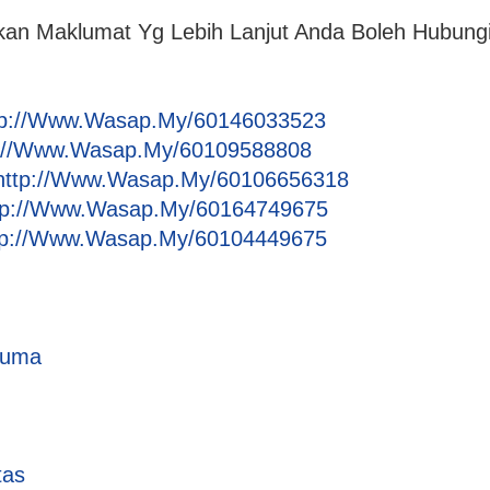
nkan Maklumat Yg Lebih Lanjut Anda Boleh Hubung
tp://Www.Wasap.My/60146033523
p://Www.Wasap.My/60109588808
http://Www.Wasap.My/60106656318
tp://Www.Wasap.My/60164749675
tp://Www.Wasap.My/60104449675
cuma
tas