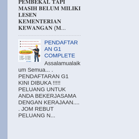
𝐏𝐄𝐌𝐁𝐄𝐊𝐀𝐋 𝐓𝐀𝐏𝐈
𝐌𝐀𝐒𝐈𝐇 𝐁𝐄𝐋𝐔𝐌 𝐌𝐈𝐋𝐈𝐊𝐈
𝐋𝐄𝐒𝐄𝐍
𝐊𝐄𝐌𝐄𝐍𝐓𝐄𝐑𝐈𝐀𝐍
𝐊𝐄𝐖𝐀𝐍𝐆𝐀𝐍 (𝐌...
PENDAFTAR
AN G1
COMPLETE
Assalamualaik
um Semua... .
PENDAFTARAN G1
KINI DIBUKA !!!!!
PELUANG UNTUK
ANDA BEKERJASAMA
DENGAN KERAJAAN....
. JOM REBUT
PELUANG N...