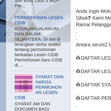
Sdn Bhd) 1300 3 MOF-
Per...
Anda Ingin Moh
PERMOHONAN LESEN
Sibuk❓ Kami M
CIDB
Ramai Pelangga
ASSALAMUALAIKUM
.
DAN SALAM
.
SEJAHTERA. Di sini di
Antara servis2 
terangkan serba sedikit
tentang permohonan
berkaitan Lesen CIDB
👷DAFTAR LES
Permohonan baru CIDB
di ...
👷DAFTAR LE
SYARAT DAN
HARGA
👷DAFTAR SYA
PERMOHON
AN LESEN
CIDB
👷DAFTAR PER
SYARAT AM DAN
.
DOKUMEN BAGI